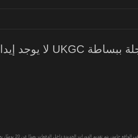
 يدور 2026 مواقع UKGC المسجلة ببساطة
في حين أن تحديد التواري