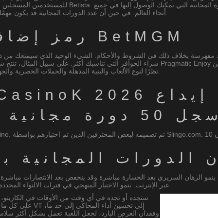
للمستخدمين المسجلين الجدد، الذين قاموا بإدراج وإجراء
في حين أن عدد الدورات المجانية قد يكون مهمًا للغاية، فقد تكون اللعبة الجديدة المختارة وستلبي المتطلبات العامة.
أنحاء العالم.
رمز إضافي لمؤسسة القمار BetMGM
ائد مفهرسة بخلاف ذلك في الشروط والأحكام. الشيء الوحيد الذي سيمنعك من ذكر
نقترح في الواقع البحث عن PokerbetCasino نظرًا لنوع الألعاب والبنية المذهلة والحملات الحصرية والجهة التنظيمية الشرعية.
مجانية بنسبة 100 بالمائة
ورات المجانية بنسبة 100 با
مو الرهان السريري بعد الخسارة مباشرة وقد ينخفض ​​بعد الانتصارات مباشرة. تعدي
عبر الإنترنت. ينمو الاختيار المنهجي في فترات الالتواء المحددة مسبقًا. اعتني بأبعاد الرهان بعد الفوز، ثم قم بإزالة الخسارة تدريجيًا.
ستجده أو تجده في أي وقت من الأوقات في الكازينو، 
على كل ما نشعر به
وفقدان العرض البارد، لجعل اللعبة تعمل بشكل أكثر سلاس