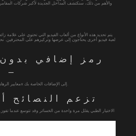
يتم تحديد هذه الأنواع من ألعاب الفيديو التي تحتوي على علامة ز
– سجل 50 دورة 
تم تصميم هذا العرض لمشاركين معينين تم اختيارهم من MegaCasino. تم تصميمه لبعض المحترفين الذين تم اختيارهم بواسطة Slingo.com. معايير الرهان 10x إلى الإضافات الخاصة بك.
تزعم النصائح أن الد
الاختيار الطبي يقلل مرة واحدة من الخسائر وقد تتوسع عندما تفوز. ين