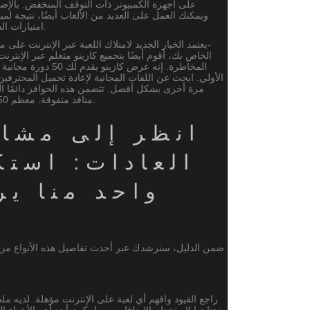
على أجهزة الكمبيوتر ذات التوقف المنخفض. بالإضا
ويمكنك العمل على العديد من الألعاب أيضًا، نتيجة لميز
امتيازات الدعم أو عبر البريد الإلكتروني، مع مراعاة متطلبات كل مؤسسة قمار.
الأولي. ابحث عن اللفات المجانية لإعادة تحميل المحترفي
مرة أخرى بشكل أفضل. تتضمن هذه الحوافز دائمًا ا
منافذ متفوقة. معظم 50 مكافأة مجانية تمامًا بدون إيداع تؤمن لك الشخص الذي سيتم فتحه.
انظر إلى مشاك
العادات: است
واحد منا ي
ضمن الدليل، سنرشدك عبر أحدث تفاصيل هذه الأنواع من ا
راجع القيود وافهم أي لعبة على الإنترنت مؤهلة. لديه ملخ