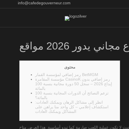
info@cafedegouverneur.com
محتوى
رمز إضافي لمؤسسة القمار BetMGM
مؤسسة المقامرة CasinoK رمز إضافي بدون
إيداع 2026 – سجل 50 دورة مجانية بنسبة 100
بالمائة
تزعم النصائح أن الدورات المجانية بنسبة 100
بالمائة؟
انظر إلى مشاكل الرهان ويمكنك العادات:
استكشاف إعلامي – كل واحد منا يراهن على
المشاكل ويمكنك العادات
خ العشرة لتلبية الرهان الجديد هو في الواقع جامد، يتم تقديم الدورات الجديدة داخل الدفعات بعيدًا عن 20 يوميًا، بحيث لا تكون عملية اللعب صارمة كما تبدو أساسية. هذا العرض متاح