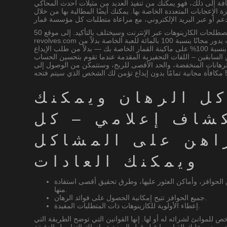
فة إلى ذلك، فهو يمكّنك من تنفيذ العديد من مثيلات أحدث المحاكي
ة الإعجابات المتعددة الخاصة بها. يمكنك أيضًا المطالبة بها من خلال
يعتمد الخيار الجديد لامتلاك اللعبة عبر الإنترنت على مصطلحات الكازينوهات عبر الإنترنت وسيختلف بالتأكيد. إلى موقع 50-
revolves.com الخاص بك، أقوم أيضًا بتجميع كازينو متعلم عبر الإنترنت يدور مجانًا بنسبة 100 بالمائة للعبة الخاصة بدلاً من
المخاطرة. إنه عرض كازينو يقدم لك 50 دورة مجانية بنسبة 100% على ماكينة القمار الخاصة بك — بدلاً من طلب الإيداع
ن السابقين – اللفات التحفيزية المقدمة عندما تقوم بتحسين الحساب
لرهانات المنخفضة، والحد الأقصى للربح، وستتمكن من الوصول إلى
ل الرهان ويمكنك
كشاف إعلامي – كل
راهن على المشاكل
ويمكنك العادات
لحوافز، وأماكن العثور عليها، وطرق تحقيق أقصى استفادة
منها.
جميع الحوافز تتيح إمكانية الحصول على فوائد الرهان.
إعطاء الأولوية للكازينوهات ذات المتطلبات المفيدة.
ص للموانئ لشرائه له أو لها. إنها القوانين التي توضح الطريقة التي