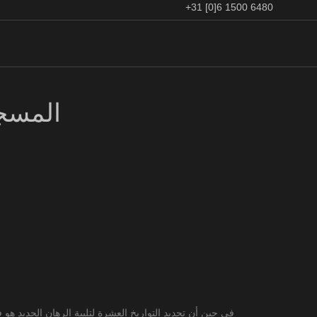
+31 [0]6 1500 6480
لا يوجد إيداع مجاني