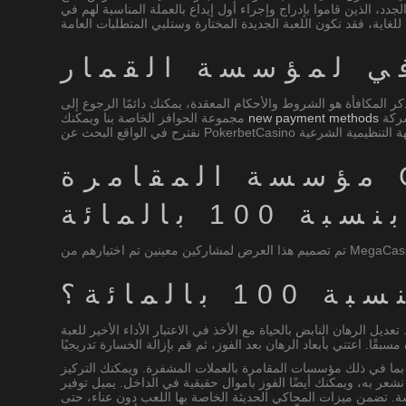
 أول إيداع بالعملة المناسبة لهم في Betista. والأهم من ذلك، سنكتشف المداخل الجديدة لأكبر شركات المقامرة المجانية التي يمكنك الوصول إليها في جميع
 المكافأة هو الشروط والأحكام المعقدة، يمكنك دائمًا الرجوع إلى
شراء الحوافز التي تناسبك أكثر. على سبيل المثال، تنتج شركة Pragmatic Enjoy لعبة فيديو أخرى يحتاجون إلى عرضها وتركيزهم على المحترفين. نحن
new payment methods
مجموعة الحوافز الخاصة بنا ويمكنك
مؤسسة المقامرة CasinoK رمز إضافي بدون إيداع 2026
لمائة؟
ل الرهان النابض بالحياة مع الأخذ في الاعتبار الأداء الأخير للعبة
بما في ذلك مؤسسات المقامرة بالعملات المشفرة. ويمكنك التركيز
، ويمكنك أيضًا الفوز بأموال حقيقية في الداخل. يميل توفير VT إلى تحسين أداء المحاكي إلى حد ما،
ة. تضمن ميزات المحاكي الحديثة الخاصة بها اللعب دون عناء، حتى