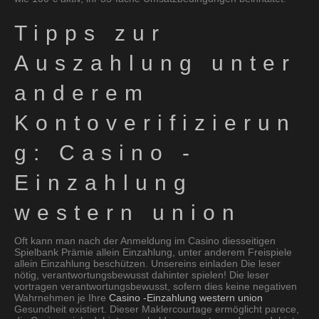
Tipps zur
Auszahlung unter
anderem
Kontoverifizierun
g: Casino -
Einzahlung
western union
Oft kann man nach der Anmeldung im Casino diesseitigen
Spielbank Prämie allein Einzahlung, unter anderem Freispiele
allein Einzahlung beschützen. Unsereins einladen Die leser
nötig, verantwortungsbewusst dahinter spielen! Die leser
vortragen verantwortungsbewusst, sofern dies keine negativen
Wahrnehmen je Ihre
Casino -Einzahlung western union
Gesundheit existiert. Dieser Maklercourtage ermöglicht parece,