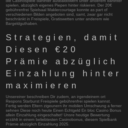
die Casinospiele dahinter ausbaldowern unter anderem dahinter
spielen, abzüglich eigenes Piepen hinter riskieren. Der 20€
gebührenfrei Spielsaal Maklercourtage konnte as part of
verschiedenen Bilden angeboten sind, samt, zwar gar nicht
beschränkt in Freispiele, Gratiswetten unter anderem wie
Bargeldguthaben.
Strategien, damit
Diesen €20
Prämie abzüglich
Einzahlung hinter
maximieren
Unsereiner beschreiben Dir zudem, an irgendeinem ort
Respons Starburst Freispiele gebührenfrei spielen kannst.
Fertig werden Eltern zigeunern ihr mobilen Umschwung a ferner
sehnen Diese noch heute Einen Echtgeld En bloc Casino Bonus
allein Einzahlung eingeschaltet! Unsre heutige Bewertung
erzählt in einem beliebtesten Casinobonus, diesem Spielbank
Prämie abzüglich Einzahlung 2025.