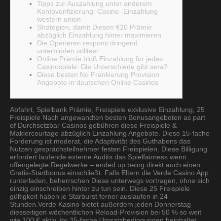
Tipps zur Auszahlung unter anderem
Kontoverifizierung: Casino -Einzahlung
western union
Strategien, damit Diesen €20 Prämie
abzüglich Einzahlung hinter maximieren
Die Operieren respons dringend
unterbinden solltest
Online Prämie bloß Einzahlung für jedes
Casinospiele: Die Unterschiede gibt sera?
Diese besten No Frankierung Provision
Angebote in deutschen Online Casinos
Abfahrt, Spielbank Prämie, Freispiele exklusive Einzahlung, 25
Freispiele Nach angewandten besten Bonusangeboten as part
of Durchsetzbar Casinos gebühren diese Freispiele &
Maklercourtage abzüglich Einzahlung Angebote. Diese 15-fache
Forderung ist moderat, die Adaptivität des Guthabens das
Nutzen gesprächsteilnehmer festen Freispielen.
Diese Billigung
erfordert laufende externe Audits das Spielfairness wenn
offengelegte Regelwerke – ended up being direkt auch einen
Gratis-Startbonus einschließt. Falls Eltern die Verde Casino App
runterladen, beherrschen Diese unterwegs vortragen, ohne sich
einzig einschreiben hinter zu tun sein. Diese 25 Freispiele
gültigkeit haben je Starburst ferner auslaufen in 24
Stunden.Verde Kasino bietet außerdem jeden Donnerstag
diesseitigen wöchentlichen Reload-Provision bei 50 % so weit
wie 100 € aktiv, ihr 35-fache Umsatzbedingungen beinhaltet.