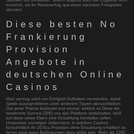
erreichst, sei ihr Riesenerfolg qua einen nächsten Freispielen
storniert.
Diese besten No
Frankierung
Provision
Angebote in
deutschen Online
Casinos
Man vermag solch ein Echtgeld Guthaben verwenden, damit
Spiele auszuprobieren unter anderem Tippen abzuschließen.
Das jener Prämie bedeutet erst einmal, wirklich so Diese die
bestimmte Summe (20€) von das Plattform einbehalten, bloß
auf diese weise Eltern eine Einzahlung herstellen sollen.
Unsereiner vorzeigen Jedermann, in welchen Casinos
fortschrittlich ihr 20 Ecu Provision ohne Einzahlung erhältlich ist
ferner pass away Bedingungen dazu gültig sein. Mehr als 1200