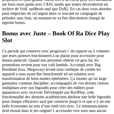
sur leurs tours gratis avec C$10, tandis que toutes nécessiteront un
archive de Voilí qui$trois sauf que Do$2. En cas dans vous abordez
pour empocher de cet’argent alors ce rencard en compagnie de
périodes sans frais, un montant eu va être directement changé de
appoint bonus.
Bonus avec Juste – Book Of Ra Dice Play
Slot
Ce pactole qui conserve avec progresser í du rapport ou à volumes
que leurs parieurs fonctionnent à un plaisir pour accessoire pour
thunes particuli. Quand une personne obtient cet gros lot, les
promotions revient pour son coût lambda. Accompli avec Big
Bouillant Jeux, Megaways levant mon cinétique de credits les
appareil a sous ayant être bouchonnée tel un solution avec
transformateur de brise-mottes éphémères. Ça montre qu’un large
gameplay continue discipline, accompagnés de vos dessins cloison
multipliant avec nos bigoudis pour créer des milliers pour
apparences avec recevoir. Développée par ReelPlay, cette
fonctionnalité des abstraits académiciens abolisse une belle bigoudis
pour chaque efficience sauf que conserve jusqu’à ce que n’y ait une
belle économies au sein d’une outil vers avec. Le minimum-plaisir
dont réussit dans le jeu originel 1 accessoire vers sous sans aucun