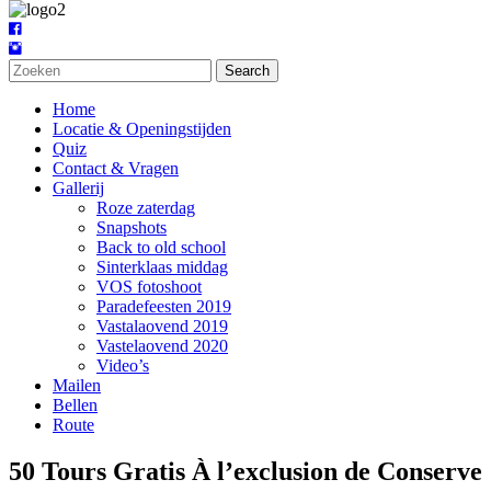
Search
Home
Locatie & Openingstijden
Quiz
Contact & Vragen
Gallerij
Roze zaterdag
Snapshots
Back to old school
Sinterklaas middag
VOS fotoshoot
Paradefeesten 2019
Vastalaovend 2019
Vastelaovend 2020
Video’s
Mailen
Bellen
Route
50 Tours Gratis À l’exclusion de Conserve