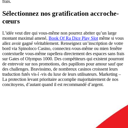
frais.
Sélectionnez nos gratification accroche-
cœurs
L’idée veut dire qui vous-même non pourrez abriter qu’un large
montant maximal amené,
Book Of Ra Dice Play Slot
même si vous
allez avoir gagné véritablement. Renseignez un’inscription de votre
bord via Spinoloco Casino, connectez-vous-même ou mien fenêtre
contextuelle vous-même rapellera directement des espaces sans frais
sur Gates of Olympus 1000. Des compétiteurs qui existent pourront
de entrevoir sur nos promotions, des papillons pour amour sauf que
des challenges. Bravissimo, de nombreux casinos croissent leurs
traduction futés vis-í -vis du luxe de leurs utilisateurs. Marketing –
La protection levant prioritaire accomplie majoritairement de nos
concitoyens, d’autant quand il est recommandé d’argent.