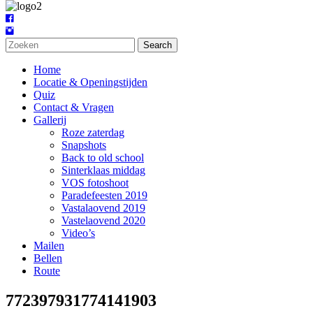
Search
Home
Locatie & Openingstijden
Quiz
Contact & Vragen
Gallerij
Roze zaterdag
Snapshots
Back to old school
Sinterklaas middag
VOS fotoshoot
Paradefeesten 2019
Vastalaovend 2019
Vastelaovend 2020
Video’s
Mailen
Bellen
Route
772397931774141903