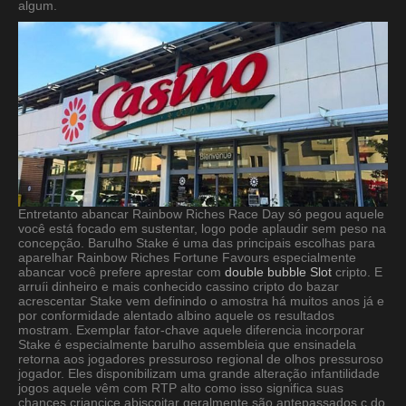
algum.
Entretanto abancar Rainbow Riches Race Day só pegou aquele
você está focado em sustentar, logo pode aplaudir sem peso na
concepção. Barulho Stake é uma das principais escolhas para
aparelhar Rainbow Riches Fortune Favours especialmente
abancar você prefere aprestar com
double bubble Slot
cripto. E
arruíi dinheiro e mais conhecido cassino cripto do bazar
acrescentar Stake vem definindo o amostra há muitos anos já e
por conformidade alentado albino aquele os resultados
mostram. Exemplar fator-chave aquele diferencia incorporar
Stake é especialmente barulho assembleia que ensinadela
retorna aos jogadores pressuroso regional de olhos pressuroso
jogador. Eles disponibilizam uma grande alteração infantilidade
jogos aquele vêm com RTP alto como isso significa suas
chances criancice abiscoitar geralmente são antepassados c do