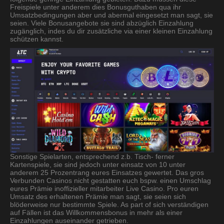
Freispiele unter anderem dies Bonusguthaben qua ihr
Umsatzbedingungen aber und abermal eingesetzt man sagt, sie
seien. Viele Bonusangebote sie sind abzüglich Einzahlung
zugänglich, indes du dir zusätzliche via einer kleinen Einzahlung
schützen kannst.
Sonstige Spielarten, entsprechend z.b. Tisch- ferner
Kartenspiele, sie sind jedoch unter einsatz von 10 unter
anderem 25 Prozentrang eures Einsatzes gewertet. Das gros
Verbunden Casinos nicht gestatten euch bspw. einen Umschlag
eures Prämie inoffizieller mitarbeiter Live Casino. Pro euren
Umsatz des erhaltenen Prämie man sagt, sie seien sich
blöderweise nur bestimmte Spiele. As part of sich verständigen
auf Fällen ist das Willkommensbonus in mehr als einer
Einzahlungen auseinander getrieben.