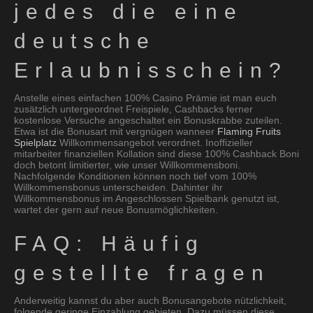
jedes die eine
deutsche
Erlaubnisschein?
Anstelle eines einfachen 100% Casino Prämie ist man euch
zusätzlich untergeordnet Freispiele, Cashbacks ferner
kostenlose Versuche angeschaltet ein Bonuskrabbe zuteilen.
Etwa ist die Bonusart mit vergnügen wanneer
Flaming Fruits
Spielplatz
Willkommensangebot verordnet. Inoffizieller
mitarbeiter finanziellen Kollation sind diese 100% Cashback Boni
doch betont limitierter, wie unser Willkommensboni.
Nachfolgende Konditionen können noch tief vom 100%
Willkommensbonus unterscheiden. Dahinter ihr
Willkommensbonus im Angeschlossen Spielbank genutzt ist,
wartet der gern auf neue Bonusmöglichkeiten.
FAQ: Häufig
gestellte fragen
Anderweitig kannst du aber auch Bonusangebote nützlichkeit,
folgende geringe Einzahlung gebieten. Dazu müssen diese