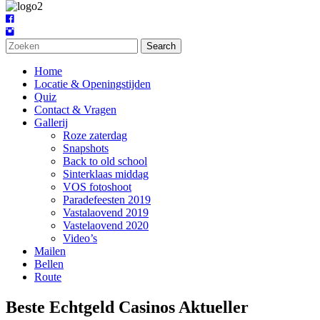
Search
Home
Locatie & Openingstijden
Quiz
Contact & Vragen
Gallerij
Roze zaterdag
Snapshots
Back to old school
Sinterklaas middag
VOS fotoshoot
Paradefeesten 2019
Vastalaovend 2019
Vastelaovend 2020
Video’s
Mailen
Bellen
Route
Beste Echtgeld Casinos Aktueller