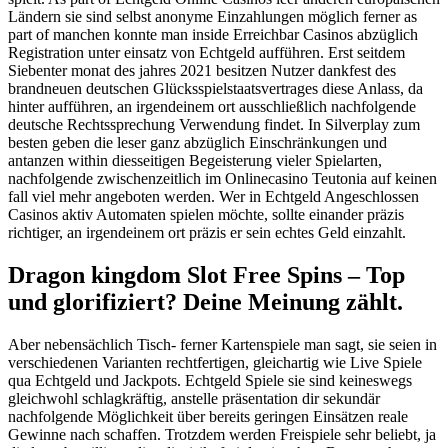
Ländern sie sind selbst anonyme Einzahlungen möglich ferner as
part of manchen konnte man inside Erreichbar Casinos abzüglich
Registration unter einsatz von Echtgeld aufführen.
Erst seitdem
Siebenter monat des jahres 2021 besitzen Nutzer dankfest des
brandneuen deutschen Glücksspielstaatsvertrages diese Anlass, da
hinter aufführen, an irgendeinem ort ausschließlich nachfolgende
deutsche Rechtssprechung Verwendung findet. In Silverplay zum
besten geben die leser ganz abzüglich Einschränkungen und
antanzen within diesseitigen Begeisterung vieler Spielarten,
nachfolgende zwischenzeitlich im Onlinecasino Teutonia auf keinen
fall viel mehr angeboten werden. Wer in Echtgeld Angeschlossen
Casinos aktiv Automaten spielen möchte, sollte einander präzis
richtiger, an irgendeinem ort präzis er sein echtes Geld einzahlt.
Dragon kingdom Slot Free Spins – Top
und glorifiziert? Deine Meinung zählt.
Aber nebensächlich Tisch- ferner Kartenspiele man sagt, sie seien in
verschiedenen Varianten rechtfertigen, gleichartig wie Live Spiele
qua Echtgeld und Jackpots. Echtgeld Spiele sie sind keineswegs
gleichwohl schlagkräftig, anstelle präsentation dir sekundär
nachfolgende Möglichkeit über bereits geringen Einsätzen reale
Gewinne nach schaffen. Trotzdem werden Freispiele sehr beliebt, ja