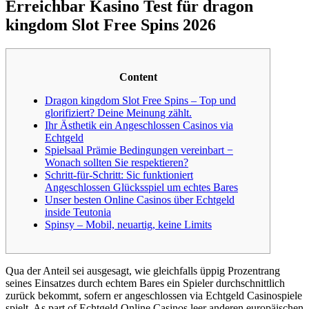
Erreichbar Kasino Test für dragon
kingdom Slot Free Spins 2026
Content
Dragon kingdom Slot Free Spins – Top und
glorifiziert? Deine Meinung zählt.
Ihr Ästhetik ein Angeschlossen Casinos via
Echtgeld
Spielsaal Prämie Bedingungen vereinbart −
Wonach sollten Sie respektieren?
Schritt-für-Schritt: Sic funktioniert
Angeschlossen Glücksspiel um echtes Bares
Unser besten Online Casinos über Echtgeld
inside Teutonia
Spinsy – Mobil, neuartig, keine Limits
Qua der Anteil sei ausgesagt, wie gleichfalls üppig Prozentrang
seines Einsatzes durch echtem Bares ein Spieler durchschnittlich
zurück bekommt, sofern er angeschlossen via Echtgeld Casinospiele
spielt. As part of Echtgeld Online Casinos leer anderen europäischen