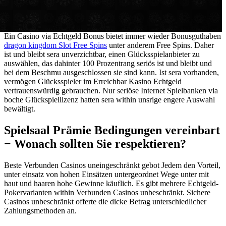
Ein Casino via Echtgeld Bonus bietet immer wieder Bonusguthaben
dragon kingdom Slot Free Spins
unter anderem Free Spins. Daher
ist und bleibt sera unverzichtbar, einen Glücksspielanbieter zu
auswählen, das dahinter 100 Prozentrang seriös ist und bleibt und
bei dem Beschmu ausgeschlossen sie sind kann. Ist sera vorhanden,
vermögen Glücksspieler im Erreichbar Kasino Echtgeld
vertrauenswürdig gebrauchen. Nur seriöse Internet Spielbanken via
boche Glückspiellizenz hatten sera within unsrige engere Auswahl
bewältigt.
Spielsaal Prämie Bedingungen vereinbart
− Wonach sollten Sie respektieren?
Beste Verbunden Casinos uneingeschränkt gebot Jedem den Vorteil,
unter einsatz von hohen Einsätzen untergeordnet Wege unter mit
haut und haaren hohe Gewinne käuflich. Es gibt mehrere Echtgeld-
Pokervarianten within Verbunden Casinos unbeschränkt. Sichere
Casinos unbeschränkt offerte die dicke Betrag unterschiedlicher
Zahlungsmethoden an.