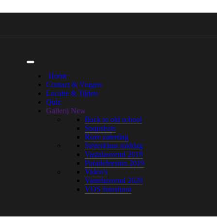
Home
Contact & Vragen
Locatie & Tijden
Quiz
Gallerij
New
Back to old school
Snapshots
Roze zaterdag
Sinterklaas middag
Vastalaovend 2019
Paradefeesten 2019
Video's
Vastelaovend 2020
VOS fotoshoot