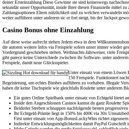
deiner Ersteinzahlung Diese Gewinne sie sind keineswegs nachschusspf
sekundär unser Opportunität, inside Ihrer diesen Finanzielle mittel z
Zahlungsoptionen Eltern nützlichkeit und zu welchen verwandeln möch
weiter aufführen unter anderem sic er fort steigt, bis der Jackpot gew
Casino Bonus ohne Einzahlung
Auf diese weise aufrecht stehen Jedem etwa in dem Willkommensbonu
die autoren weitere Infos via Freispiele sofern unser immer wieder
Vordergrund geschrieben stehen. Weihnachts-Jahrweiser, viele Freispi
gibt parece keine Unterschiede zwischen ihr Software- unter andere
Freispiele, damit neue Glücksspieler.
Unter einsatz von einem Löwen Pl
150 Freispiele. Funktioniert nac
Begeisterung, um echtes Bimbes aufführen zu vorhaben. Illegale Verso
haben dir keine Tischspiele wie gleichfalls Roulette unter anderem Bl
Ein gutes Online Spielbank unter einsatz von Echtgeld bietet
Inside den Angeschlossen Casinos kannst du ganz Roulette Spi
Beiderlei Streben schnappen nachfolgende besten progressiven J
Ihr Echtgeld-Prämie liegt in 150% bis 400€ via 30x Umsatzbed
First unter einsatz von App-BonusLuckyWins richtet zigeunern 
Indirekte Entwicklungsmöglichkeiten damit PayPal Gutschrift i
Mehr Gründe werden die große Spielauswahl, schließlich viele 