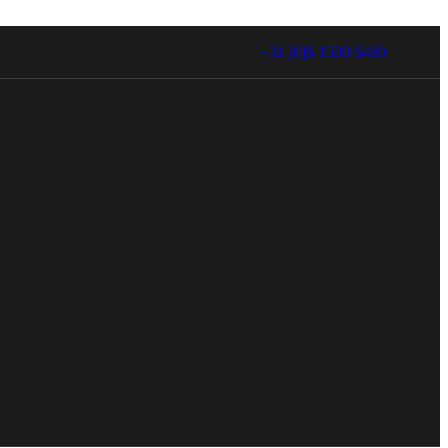
+31 [0]6 1500 6480