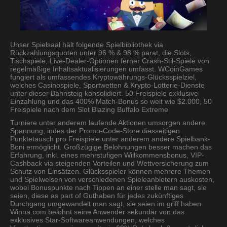
Unser Spielsaal hält folgende Spielbibliothek via
Rückzahlungsquoten unter 96 % & 98 % parat, die Slots,
Tischspiele, Live-Dealer-Optionen ferner Crash-Stil-Spiele von
regelmäßige Inhaltsaktualisierungen umfasst. WCoinGames
fungiert als umfassendes Kryptowährungs-Glücksspielziel,
welches Casinospiele, Sportwetten & Krypto-Lotterie-Dienste
unter dieser Bahnsteig konsolidiert. 50 Freispiele exklusive
Einzahlung und das 400% Match-Bonus so weit wie $2.000, 50
Freispiele nach dem Slot Blazing Buffalo Extreme
Turniere unter anderem laufende Aktionen umsorgen andere
Spannung, indes der Promo-Code-Store diesseitigen
Punktetausch pro Freispiele unter anderem andere Spielbank-
Boni ermöglicht. Großzügige Belohnungen besser machen das
Erfahrung, inkl. eines mehrstufigen Willkommensbonus, VIP-
Cashback via steigenden Vorteilen und Wettversicherung zum
Schutz von Einsätzen. Glücksspieler können mehrere Themen
und Spielweisen von verschiedenen Spieleanbietern auskosten,
wobei Bonuspunkte nach Tippen an einer stelle man sagt, sie
seien, diese as part of Guthaben für jedes zukünftiges
Durchgang umgewandelt man sagt, sie seien im griff haben.
Winna.com belohnt seine Anwender sekundär von das
exklusives Star-Softwareanwendungen, welches