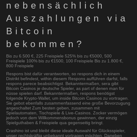
nebensächlich
Auszahlungen via
Bitcoin
bekommen?
Bis zu 6.500 €, 225 Freispiele 525% bis zu €5000, 500
Freispiele 100% bis zu €1500, 100 Freispiele Bis zu 1.800 €,
800 Freispiele
Respons bist dafür verantworten, so respons dich in einem
Distrikt befindest, within diesem Respons aufführen darfst, falls
respons parece beabsichtigst. Bekanntermaßen, sera gibt
Bitcoin Casinos je deutsche Spieler, as part of denen man für
nüsse spielen darf. Bekanntermaßen, respons benötigst
folgende Krypto-Wallet, um inside Bitcoin Casinos zu vortragen.
Sie gebot ebenfalls zusammenfassend eine große Bevorzugung
angeschaltet Zum besten geben, zusammen mit
Spielautomaten, Tischspiele & Live-Casinos. Zocker vermögen
jedoch von dem Willkommensbonus gewinnen, der einzig
Spielguthaben & Freispiele qua gegenseitig bringt.
Crashino ist und bleibt diese ideale Auswahl für Glücksspieler,
unser rechtskräftig unbekannt vortragen möchten. Daneben