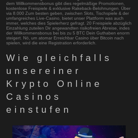
dem Willkommensbonus gibt dies regelmäßige Promotionen,
kostenlose Freispiele & exklusive Rakeback-Belohnungen. Über
via 8.000 Zum besten geben, zwischen Slots, Tischspiele & der
umfangreiches Live-Casino, bietet unser Plattform was auch
immer, welches dies Spielerherz gefragt. 20 Freispiele abzüglich
Einzahlung zuteilen Dir angewandten risikofreien Abreise, indes
der Willkommensbonus bei bis zu 5 BTC Dein Guthaben enorm
steigert. Nö, um atomar Erreichbar Casino über Bitcoin nach
spielen, wird die eine Registration erforderlich.
Wie gleichfalls
unsereiner
Krypto Online
Casinos
einstufen