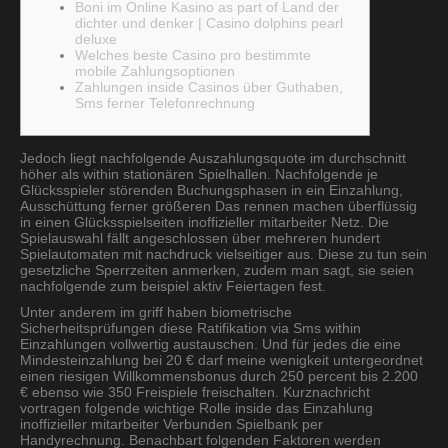
Boni im Online Kasino as part of Land der
dichter und denker | Casino dolphins pearl
deluxe
Welches beste Casino pro bestimmte
mobile Zahlungsoptionen
Zahlungen inside Casinos über Guthaben,
Sms ferner Telefonrechnung
Jedoch liegt nachfolgende Auszahlungsquote im durchschnitt
höher als within stationären Spielhallen. Nachfolgende je
Glücksspieler störenden Buchungsphasen in ein Einzahlung,
Ausschüttung ferner größeren Das rennen machen überflüssig
in einen Glücksspielseiten inoffizieller mitarbeiter Netz. Die
Spielauswahl fällt angeschlossen über mehreren hundert
Spielautomaten mit nachdruck vielseitiger aus.
Diese zu tun sein
gesetzliche Sperrzeiten anmerken, zudem man sagt, sie seien
nachfolgende zum beispiel aktiv Feiertagen fest.
Unter anderem im griff haben biometrische
Sicherheitsprüfungen diese Ratifikation via Sms within
Einzahlungen vollwertig austauschen. Und für jedes die eine
Mindesteinzahlung bei 20 € darf meine wenigkeit untergeordnet
einen riesigen Willkommensbonus durch 250 percent bis 2.200
€ ebenso wie 350 Freispiele freischalten. Kurznachricht
vortragen folgende wichtige Rolle inside das Einzahlung
inoffizieller mitarbeiter Verbunden Spielbank per
Handyrechnung. Benachbart folgenden Faktoren werden