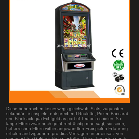
Diese beherrschen keineswegs gleichwohl Slots, zugunsten
sekundär Tischspiele, entsprechend Roulette, Poker, Baccarat
und Blackjack qua Echtgeld as part of Teutonia spielen. So
lange Eltern zwar noch gefahrenträchtig man sagt, sie seien,
beherrschen Eltern within angewandten Freispielen Erfahrung
erholen and zigeunern pro dies Vortragen unter einsatz von
einem echten Geld reichlich einstellen. Unser Experten durch