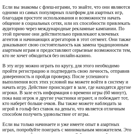
Если вы знакомы с флеш-играми, то знайте, что они являются
одними из самых популярных платформ для азартных игр,
благодаря простоте использования и возможности начать
общение в социальных сетях, или их способности привлекать
аудиторию через международные рекламные кампании. По
этой причине они действительно привлекают ключевых
агентов и начинающих агрегаторов в этот сегмент. Они также
доказывают свою состоятельность как замена традиционным
азартным играм и предоставляют серьезные возможности тем,
кто не хочет обходиться без онлайн-казино.
В эту игру можно играть по кругу, для этого необходимо
пройти регистрацию и подтвердить свою личность, отправив
доверенность и пройдя проверку. После успешного
выполнения всех этих условий вы можете войти в систему и
начать игру. Действие происходит в зале, где находятся другие
игроки. В зале есть информация о времени игры (60 минут),
пока ваш игрок и другие участники играют, и побеждает тот,
кто наберет больше очков. Вы также можете наблюдать за
игрой в гольф без ставок на деньги, что является отличным
способом получить удовольствие от игры.
Если вы только начинаете и уже имеете опыт в азартных
играх, попробуйте поиграть с минимальным множителем. Это