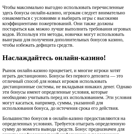
Чтобы максимально выгодно использовать перечисленные
здесь бонусы онлайн-казино, игрокам следует внимательно
ознакомиться с условиями и выбирать игры с высокими
коэффициентами пожертвований. Они также должны
постараться как можно лучше выполнить требования игровых
кодов. Используя эти методы, новички могут использовать
выигрыш для получения дополнительных бонусов казино,
чтобы избежать дефицита средств.
Наслаждайтесь онлайн-казино!
Рынок онлайн-казино процветает, и многие игроки хотят
играть дистанционно. Бонусы без первого депозита — это
отличный способ для новых игроков использовать
дистанционные системы, не вкладывая никаких денег. Однако
эти бонусы имеют определенные условия, которые
необходимо учитывать перед их использованием. Эти условия
могут касаться, например, суммы, указанной для
использования бонуса, до истечения срока его действия.
Большинство бонусов в онлайн-казино предоставляются на
определенных условиях. Требуется отыграть определенную
сумму до момента вывода средств. Бонус предназначен для