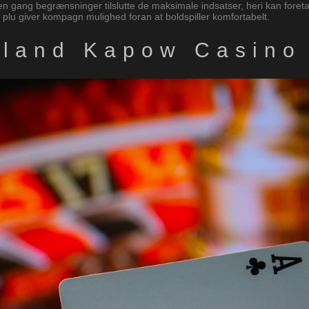
den gang begrænsninger tilslutte de maksimale indsatser, heri kan for
el plu giver kompagn mulighed foran at boldspiller komfortabelt.
bland Kapow Casino