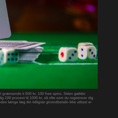
 grænsende ti 500 kr, 100 free spins. Siden gælder
dig 100 procent til 1000 kr, så ofte som du registrerer dig
s længe læg din tidligste giroindbetalin ikke alttast er