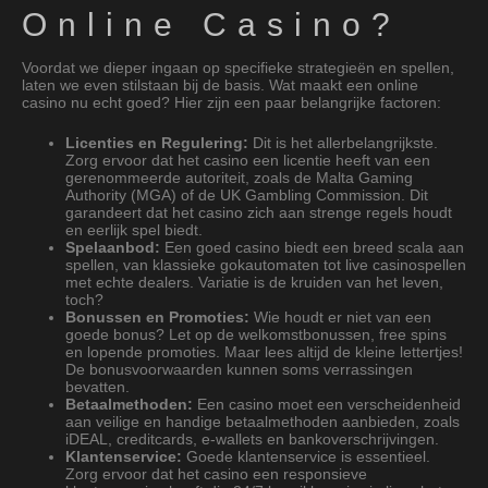
Online Casino?
Voordat we dieper ingaan op specifieke strategieën en spellen,
laten we even stilstaan bij de basis. Wat maakt een online
casino nu echt goed? Hier zijn een paar belangrijke factoren:
Licenties en Regulering:
Dit is het allerbelangrijkste.
Zorg ervoor dat het casino een licentie heeft van een
gerenommeerde autoriteit, zoals de Malta Gaming
Authority (MGA) of de UK Gambling Commission. Dit
garandeert dat het casino zich aan strenge regels houdt
en eerlijk spel biedt.
Spelaanbod:
Een goed casino biedt een breed scala aan
spellen, van klassieke gokautomaten tot live casinospellen
met echte dealers. Variatie is de kruiden van het leven,
toch?
Bonussen en Promoties:
Wie houdt er niet van een
goede bonus? Let op de welkomstbonussen, free spins
en lopende promoties. Maar lees altijd de kleine lettertjes!
De bonusvoorwaarden kunnen soms verrassingen
bevatten.
Betaalmethoden:
Een casino moet een verscheidenheid
aan veilige en handige betaalmethoden aanbieden, zoals
iDEAL, creditcards, e-wallets en bankoverschrijvingen.
Klantenservice:
Goede klantenservice is essentieel.
Zorg ervoor dat het casino een responsieve