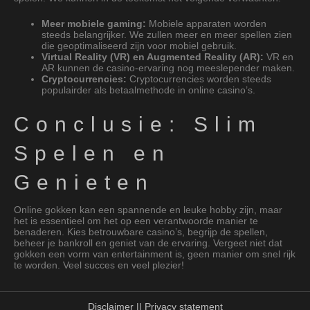
Meer mobiele gaming:
Mobiele apparaten worden
steeds belangrijker. We zullen meer en meer spellen zien
die geoptimaliseerd zijn voor mobiel gebruik.
Virtual Reality (VR) en Augmented Reality (AR):
VR en
AR kunnen de casino-ervaring nog meeslepender maken.
Cryptocurrencies:
Cryptocurrencies worden steeds
populairder als betaalmethode in online casino’s.
Conclusie: Slim
Spelen en
Genieten
Online gokken kan een spannende en leuke hobby zijn, maar
het is essentieel om het op een verantwoorde manier te
benaderen. Kies betrouwbare casino’s, begrijp de spellen,
beheer je bankroll en geniet van de ervaring. Vergeet niet dat
gokken een vorm van entertainment is, geen manier om snel rijk
te worden. Veel succes en veel plezier!
Disclaimer
||
Privacy statement