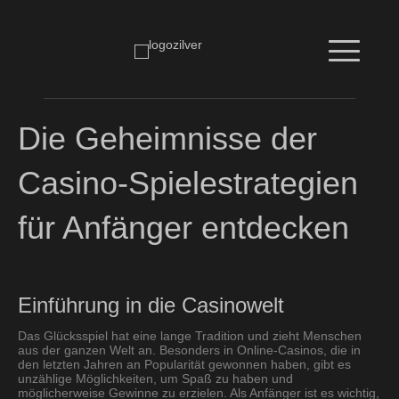
Die Geheimnisse der
Casino-Spielestrategien
für Anfänger entdecken
Einführung in die Casinowelt
Das Glücksspiel hat eine lange Tradition und zieht Menschen
aus der ganzen Welt an. Besonders in Online-Casinos, die in
den letzten Jahren an Popularität gewonnen haben, gibt es
unzählige Möglichkeiten, um Spaß zu haben und
möglicherweise Gewinne zu erzielen. Als Anfänger ist es wichtig,