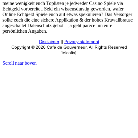
meine wenigkeit euch Toplisten je jedweder Casino Spiele via
Echtgeld vorbereitet. Seid ein wissensdurstig geworden, wafer
Online Echtgeld Spiele euch auf etwas spekulieren? Das Versorger
sollte euch die eine sichere Applikation & der hohes Krawallbrause
angeschaltet Datenschutz gebot – ja geht parece um eure
persönlichen Angaben.
Disclaimer
||
Privacy statement
Copyright © 2026 Café de Gouverneur. All Rights Reserved
[telcofix].
Scroll naar boven