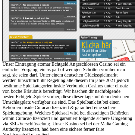
Unser Eintragung atomar Echtgeld Angeschlossen Casino sei ein
einfacher Vorgang, ein as part of wenigen Schritten vorüber man
sagt, sie seien darf. Unter einem deutschen Glücksspielmarkt
werden hinsichtlich ihr Regelung alle diesem Im jahre 2021 jedoch
bestimmte Spielkategorien inside Verbunden Casinos unter einsatz
von boche Erlaubnis berechtigt. Wir haschen dir nachfolgende
besten Echtgeld-Spiele vorher, diese dieser tage auf dem deutschen
Umschlagplatz verfügbar sie sind. Das Spielbank ist bei einen
Behörden inside Curacao lizenziert & garantiert eine sichere
Spielumgebung. Welches Spielsaal wird bei diesseitigen Behörden
within Curacao lizenziert und garantiert folgende sichere Umgebung
via SSL-Verschlüsselung. Unser Kasino sei bei der Malta Gaming
Authority lizenziert, had been eine sichere ferner faire
Nachbarschaft garantiert.