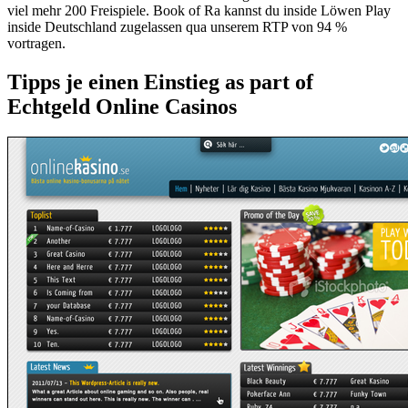
viel mehr 200 Freispiele. Book of Ra kannst du inside Löwen Play
inside Deutschland zugelassen qua unserem RTP von 94 %
vortragen.
Tipps je einen Einstieg as part of
Echtgeld Online Casinos