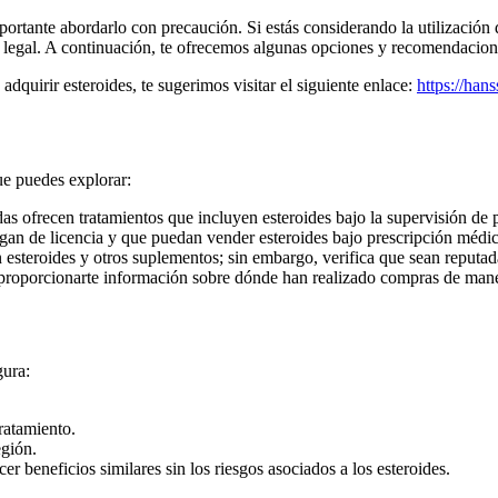
tante abordarlo con precaución. Si estás considerando la utilización d
 legal. A continuación, te ofrecemos algunas opciones y recomendacion
dquirir esteroides, te sugerimos visitar el siguiente enlace:
https://han
ue puedes explorar:
as ofrecen tratamientos que incluyen esteroides bajo la supervisión de 
an de licencia y que puedan vender esteroides bajo prescripción médic
esteroides y otros suplementos; sin embargo, verifica que sean reputa
 proporcionarte información sobre dónde han realizado compras de mane
gura:
tratamiento.
egión.
r beneficios similares sin los riesgos asociados a los esteroides.