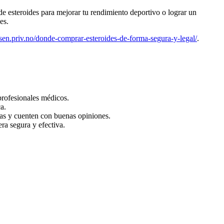
e esteroides para mejorar tu rendimiento deportivo o lograr un
es.
ssen.priv.no/donde-comprar-esteroides-de-forma-segura-y-legal/
.
profesionales médicos.
a.
das y cuenten con buenas opiniones.
ra segura y efectiva.