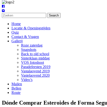
Search
Home
Locatie & Openingstijden
Quiz
Contact & Vragen
Gallerij
Roze zaterdag
Snapshots
Back to old school
Sinterklaas middag
VOS fotoshoot
Paradefeesten 2019
Vastalaovend 2019
Vastelaovend 2020
Video’s
Mailen
Bellen
Route
Dónde Comprar Esteroides de Forma Segu