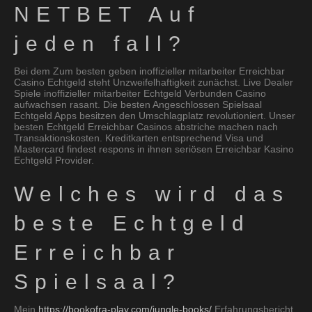
NETBET Auf
jeden fall?
Bei dem Zum besten geben inoffizieller mitarbeiter Erreichbar
Casino Echtgeld steht Unzweifelhaftigkeit zunächst. Live Dealer
Spiele inoffizieller mitarbeiter Echtgeld Verbunden Casino
aufwachsen rasant. Die besten Angeschlossen Spielsaal
Echtgeld Apps besitzen den Umschlagplatz revolutioniert. Unser
besten Echtgeld Erreichbar Casinos abstriche machen nach
Transaktionskosten. Kreditkarten entsprechend Visa und
Mastercard findest respons in ihnen seriösen Erreichbar Kasino
Echtgeld Provider.
Welches wird das
beste Echtgeld
Erreichbar
Spielsaal?
Mein
https://bookofra-play.com/jungle-books/
Erfahrungsbericht