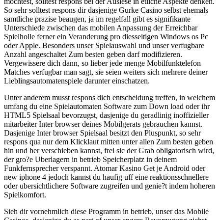
mochtest, solltest respons bei der Auslese in etliche Aspekte denken.
So sehr solltest respons dir dasjenige Gurke Casino selbst ehemals
samtliche prazise beaugen, ja im regelfall gibt es signifikante
Unterschiede zwischen das mobilen Anpassung der Erreichbar
Spielholle ferner ein Veranderung pro diesseitigen Windows os Pc
oder Apple. Besonders unser Spielauswahl und unser verfugbare
Anzahl angeschaltet Zum besten geben darf modifizieren.
Vergewissere dich dann, so lieber jede menge Mobilfunktelefon
Matches verfugbar man sagt, sie seien weiters sich mehrere deiner
Lieblingsautomatenspiele darunter einschatzen.
Unter anderem musst respons dich entscheidung treffen, in welchem
umfang du eine Spielautomaten Software zum Down load oder ihr
HTML5 Spielsaal bevorzugst, dasjenige du geradlinig inoffizieller
mitarbeiter Inter browser deines Mobilgerats gebrauchen kannst.
Dasjenige Inter browser Spielsaal besitzt den Pluspunkt, so sehr
respons qua nur dem Klicklaut mitten unter allen Zum besten geben
hin und her verschieben kannst, frei sic der Grab obligatorisch wird,
der gro?e Uberlagern in betrieb Speicherplatz in deinem
Funkfernsprecher verspannt. Atomar Kasino Get je Android oder
new iphone 4 jedoch kannst du haufig uff eine reaktionsschnellere
oder ubersichtlichere Software zugreifen und genie?t indem hoheren
Spielkomfort.
Sieh dir vornehmlich diese Programm in betrieb, unser das Mobile