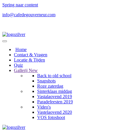
Spring naar content
info@cafedegouverneur.com
Home
Contact & Vragen
Locatie & Tijden
Quiz
Gallerij
New
Back to old school
Snapshots
Roze zaterdag
Sinterklaas middag
Vastalaovend 2019
Paradefeesten 2019
Video's
Vastelaovend 2020
VOS fotoshoot