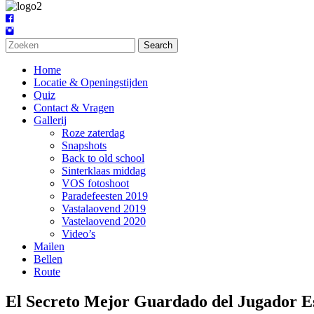
Search
Home
Locatie & Openingstijden
Quiz
Contact & Vragen
Gallerij
Roze zaterdag
Snapshots
Back to old school
Sinterklaas middag
VOS fotoshoot
Paradefeesten 2019
Vastalaovend 2019
Vastelaovend 2020
Video’s
Mailen
Bellen
Route
El Secreto Mejor Guardado del Jugador 