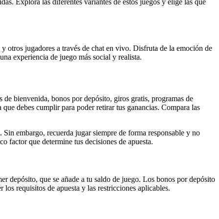
as. Explora las diferentes variantes de estos juegos y elige las que
 y otros jugadores a través de chat en vivo. Disfruta de la emoción de
una experiencia de juego más social y realista.
s de bienvenida, bonos por depósito, giros gratis, programas de
ta que debes cumplir para poder retirar tus ganancias. Compara las
a. Sin embargo, recuerda jugar siempre de forma responsable y no
co factor que determine tus decisiones de apuesta.
mer depósito, que se añade a tu saldo de juego. Los bonos por depósito
los requisitos de apuesta y las restricciones aplicables.