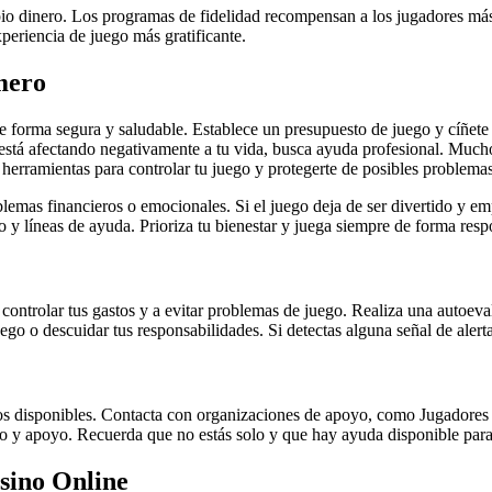
propio dinero. Los programas de fidelidad recompensan a los jugadores má
xperiencia de juego más gratificante.
mero
de forma segura y saludable. Establece un presupuesto de juego y cíñete
o está afectando negativamente a tu vida, busca ayuda profesional. Muc
s herramientas para controlar tu juego y protegerte de posibles problemas
blemas financieros o emocionales. Si el juego deja de ser divertido y 
y líneas de ayuda. Prioriza tu bienestar y juega siempre de forma resp
 controlar tus gastos y a evitar problemas de juego. Realiza una autoeval
uego o descuidar tus responsabilidades. Si detectas alguna señal de alert
rsos disponibles. Contacta con organizaciones de apoyo, como Jugado
to y apoyo. Recuerda que no estás solo y que hay ayuda disponible para
asino Online