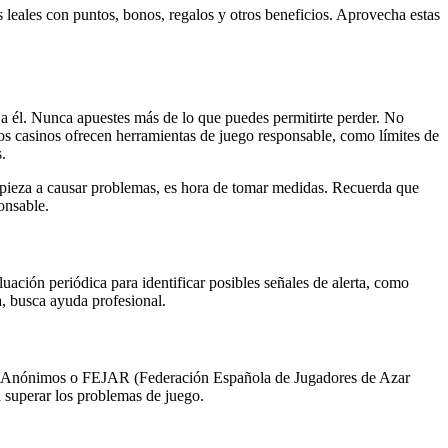
s leales con puntos, bonos, regalos y otros beneficios. Aprovecha estas
 a él. Nunca apuestes más de lo que puedes permitirte perder. No
hos casinos ofrecen herramientas de juego responsable, como límites de
.
empieza a causar problemas, es hora de tomar medidas. Recuerda que
onsable.
uación periódica para identificar posibles señales de alerta, como
a, busca ayuda profesional.
res Anónimos o FEJAR (Federación Española de Jugadores de Azar
 superar los problemas de juego.