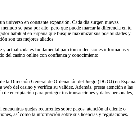
es un universo en constante expansión. Cada día surgen nuevas
a menudo se pasa por alto, pero que puede marcar la diferencia en tu
ugador habitual en España que busque maximizar sus posibilidades y
ión son tus mejores aliados.
le y actualizada es fundamental para tomar decisiones informadas y
ndo del casino online con confianza y conocimiento.
ia de la Dirección General de Ordenación del Juego (DGOJ) en España.
a web del casino y verifica su validez. Además, presta atención a las
 de encriptación para proteger tus transacciones y datos personales,
i encuentras quejas recurrentes sobre pagos, atención al cliente o
ciones, así como la información sobre sus licencias y regulaciones.