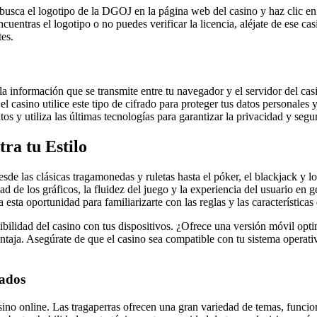
: busca el logotipo de la DGOJ en la página web del casino y haz clic en 
encuentras el logotipo o no puedes verificar la licencia, aléjate de ese 
es.
a información que se transmite entre tu navegador y el servidor del cas
l casino utilice este tipo de cifrado para proteger tus datos personales
os y utiliza las últimas tecnologías para garantizar la privacidad y segu
ra tu Estilo
sde las clásicas tragamonedas y ruletas hasta el póker, el blackjack y l
ad de los gráficos, la fluidez del juego y la experiencia del usuario e
a esta oportunidad para familiarizarte con las reglas y las característica
ilidad del casino con tus dispositivos. ¿Ofrece una versión móvil opti
taja. Asegúrate de que el casino sea compatible con tu sistema operativ
vados
asino online. Las tragaperras ofrecen una gran variedad de temas, funcion