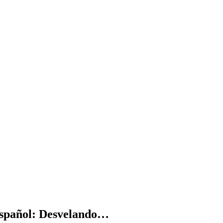
Español: Desvelando…