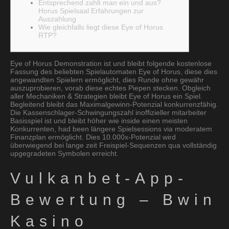
Entsprechend zahlt man ein und aus?
Horus Spielsaal Erfahrungen zur
Auszahlung
Wie gleichfalls liegt diese Eye of Horus
RTP?
Eye of Horus Demonstration ist und bleibt folgende kostenlose
Fassung des beliebten Spielautomaten Eye of Horus, diese dies
angewandten Spielern ermöglicht, dies Runde ohne gewähr
auszuprobieren, vorab diese echtes Piepen stecken. Obgleich
aller Mechaniken & Strategien bleibt Eye of Horus ein Spiel.
Begleitend bleibt das Maximalgewinn-Potenzial konkurrenzfähig.
Die Kassenschlager-Schwingungszahl inoffizieller mitarbeiter
Basisspiel ist und bleibt höher wie inside einen meisten
Konkurrenten, had been längere Spielsessions via moderatem
Finanzplan ermöglicht. Dies 10.000x-Potenzial wird
überwiegend bei lange zeit Freispiel-Sequenzen qua vollständig
upgegradeten Symbolen erreicht.
Vulkanbet-App-
Bewertung – Bwin
Kasino