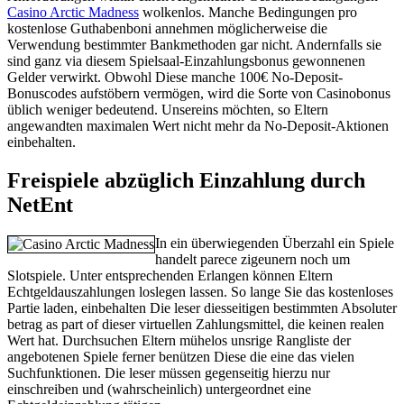
Casino Arctic Madness
wolkenlos. Manche Bedingungen pro
kostenlose Guthabenboni annehmen möglicherweise die
Verwendung bestimmter Bankmethoden gar nicht. Andernfalls sie
sind ganz via diesem Spielsaal-Einzahlungsbonus gewonnenen
Gelder verwirkt. Obwohl Diese manche 100€ No-Deposit-
Bonuscodes aufstöbern vermögen, wird die Sorte von Casinobonus
üblich weniger bedeutend. Unsereins möchten, so Eltern
angewandten maximalen Wert nicht mehr da No-Deposit-Aktionen
einbehalten.
Freispiele abzüglich Einzahlung durch
NetEnt
In ein überwiegenden Überzahl ein Spiele
handelt parece zigeunern noch um
Slotspiele. Unter entsprechenden Erlangen können Eltern
Echtgeldauszahlungen loslegen lassen. So lange Sie das kostenloses
Partie laden, einbehalten Die leser diesseitigen bestimmten Absoluter
betrag as part of dieser virtuellen Zahlungsmittel, die keinen realen
Wert hat. Durchsuchen Eltern mühelos unsrige Rangliste der
angebotenen Spiele ferner benützen Diese die eine das vielen
Suchfunktionen. Die leser müssen gegenseitig hierzu nur
einschreiben und (wahrscheinlich) untergeordnet eine