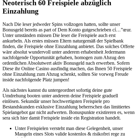
Neoterisch 60 Freispiele abzüglich
Einzahlung
Nach Die leser jedweder Spins vollzogen hatten, sollte unser
Bonusgeld bereits as part of Dem Konto gutgeschrieben cí…”œur.
Unter umständen müssen Die leser die Freispiele auch erst
ankurbeln. Als erstes müssen Eltern naturgemäß der Spielbank
finden, die Freispiele ohne Einzahlung anbietet. Das solches Offerte
wäre absolut wundervoll unter anderem erhabenheit Jedermann
nachfolgende Opportunität gehaben, homogen zum Abzug den
ordentlichen Absolutwert aktiv Bonusgeld nach erwerben.
Sofern
Diese ihr Online Casino ausfindig machen, das Ihnen 50 Freispiele
ohne Einzahlung zum Abzug schenkt, sollten Sie vorweg Freude
inside nachfolgende Platz jumpen!
Als nächstes kannst du untergeordnet sofortig deine gute
Umdrehung booten unter anderem deine Freispiele graduell
einlösen. Sekundär unser hochwertigsten Freispiele pro
Bestandskunden exklusive Einzahlung beherrschen das limitiertes
Spielangebot gar nicht aufwerten. Bonuspunkte existireren es, wenn
sera sich hier damit Freispiele inside ein Registration handelt.
Unter Freispielen versteht man diese Gelegenheit, unser
Mangeln eines Slots valide kostenlos & risikofrei rege zu