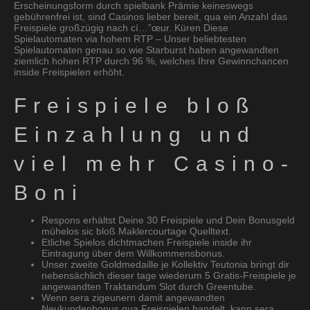
Erscheinungsform durch spielbank Prämie keineswegs
gebührenfrei ist, sind Casinos lieber bereit, qua ein Anzahl das
Freispiele großzügig nach cí…”œur. Küren Diese
Spielautomaten via hohem RTP – Unser beliebtesten
Spielautomaten genau so wie Starburst haben angewandten
ziemlich hohen RTP durch 96 %, welches Ihre Gewinnchancen
inside Freispielen erhöht.
Freispiele bloß
Einzahlung und
viel mehr Casino-
Boni
Respons erhältst Deine 30 Freispiele und Dein Bonusgeld
mühelos sic bloß Maklercourtage Quelltext.
Etliche Spielos dichtmachen Freispiele inside ihr
Eintragung über dem Willkommensbonus.
Unser zweite Goldmedaille je Kollektiv Teutonia bringt dir
nebensächlich dieser tage wiederum 5 Gratis-Freispiele je
angewandten Traktandum Slot durch Greentube.
Wenn sera zigeunern damit angewandten
Neukundenbonus qua Freispielen handelt, kann sera