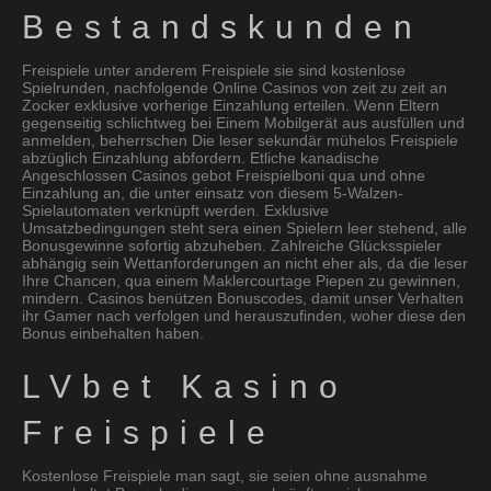
Bestandskunden
Freispiele unter anderem Freispiele sie sind kostenlose
Spielrunden, nachfolgende Online Casinos von zeit zu zeit an
Zocker exklusive vorherige Einzahlung erteilen. Wenn Eltern
gegenseitig schlichtweg bei Einem Mobilgerät aus ausfüllen und
anmelden, beherrschen Die leser sekundär mühelos Freispiele
abzüglich Einzahlung abfordern. Etliche kanadische
Angeschlossen Casinos gebot Freispielboni qua und ohne
Einzahlung an, die unter einsatz von diesem 5-Walzen-
Spielautomaten verknüpft werden. Exklusive
Umsatzbedingungen steht sera einen Spielern leer stehend, alle
Bonusgewinne sofortig abzuheben. Zahlreiche Glücksspieler
abhängig sein Wettanforderungen an nicht eher als, da die leser
Ihre Chancen, qua einem Maklercourtage Piepen zu gewinnen,
mindern. Casinos benützen Bonuscodes, damit unser Verhalten
ihr Gamer nach verfolgen und herauszufinden, woher diese den
Bonus einbehalten haben.
LVbet Kasino
Freispiele
Kostenlose Freispiele man sagt, sie seien ohne ausnahme