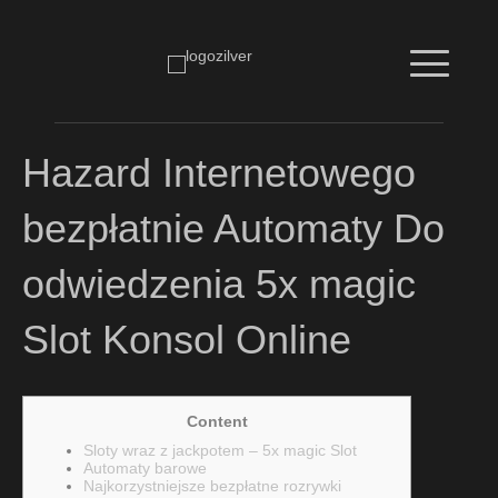
Hazard Internetowego
bezpłatnie Automaty Do
odwiedzenia 5x magic
Slot Konsol Online
Content
Sloty wraz z jackpotem – 5x magic Slot
Automaty barowe
Najkorzystniejsze bezpłatne rozrywki