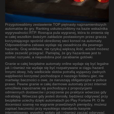
Przygotowaliśmy zestawienie TOP piętnasty najznamienitszych
automatów do gry. Ranking uskuteczniliśmy na bazie wskaźnika
wygrywalności RTP. Rosnąca pula wygranej, która to zmienia się
w całej wszelkim świeżym zakładzie postawionym przez gracza
korzystającego spośród określonej sieci konsol na automaty.
Odpowiedzialna zabawa wydaje się zasadnicza dla pewnego
hazardu. Graj wnikliwie, nie ryzykuj większą ilość, aniżeli możesz
sobie zezwolić przegrać. Pamiętaj, że gry hazardowe jest to
postać rozrywki, a niepodobna pod zarabianie gotówki.
Granie w całej bezpłatne automaty online wydaje się być legalne
jak i również nie wydaje się być rozpatrywane w ciągu hazard.
Innymi słowy, hdy wielbiciele slotów potrafią wyjąwszy żadnych
wątpliwości korzystać pochodzące z naszego folderu gier, nie
martwiąc baczności o owe, że naruszają obligatoryjne w polsce
prawo. Pewne granie w całej darmowe automaty przez internet
umożliwia zapoznanie się pochodzące z propozycjami
odmiennych dostawców i przejrzenie po praktyce wówczas gdy
odrabiają. Wówczas gdy jesteś dorosły, będziesz odgrywać przy
bezpłatne uciechy dzięki automatach po Play Fortune Pl. O ile
doceniasz szansę na wygranie prawdziwych pieniędzy, możesz
zapisać baczności przy wysokiego standardu kasynie
internetowego, wypełnić wpłaty jak i również zacząć odgrywać.