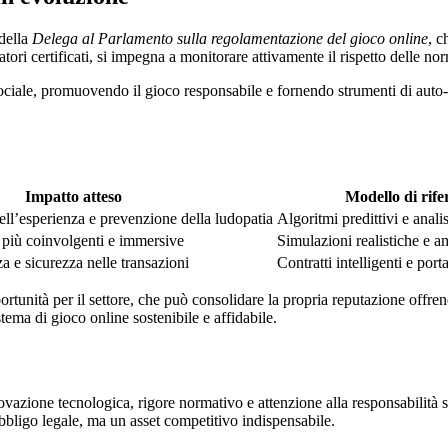
 della
Delega al Parlamento sulla regolamentazione del gioco online
, c
ri certificati, si impegna a monitorare attivamente il rispetto delle no
sociale, promuovendo il gioco responsabile e fornendo strumenti di auto-es
Impatto atteso
Modello di rif
ell’esperienza e prevenzione della ludopatia
Algoritmi predittivi e anal
 più coinvolgenti e immersive
Simulazioni realistiche e 
 e sicurezza nelle transazioni
Contratti intelligenti e porta
tunità per il settore, che può consolidare la propria reputazione offren
tema di gioco online sostenibile e affidabile.
ovazione tecnologica, rigore normativo e attenzione alla responsabilità s
bbligo legale, ma un asset competitivo indispensabile.