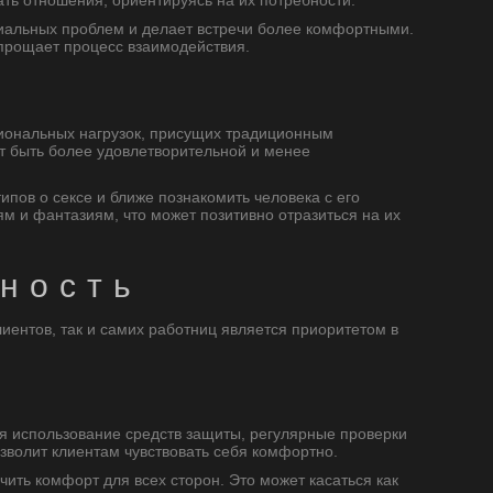
ть отношения, ориентируясь на их потребности.
циальных проблем и делает встречи более комфортными.
упрощает процесс взаимодействия.
оциональных нагрузок, присущих традиционным
т быть более удовлетворительной и менее
пов о сексе и ближе познакомить человека с его
м и фантазиям, что может позитивно отразиться на их
ность
лиентов, так и самих работниц является приоритетом в
я использование средств защиты, регулярные проверки
озволит клиентам чувствовать себя комфортно.
ить комфорт для всех сторон. Это может касаться как