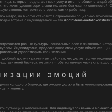
тницы, которые предлагают свои услуги именно вблизи станций о
х, кто хочет удовлетворить свои желания без лишних сложностей. 
льшую степень контроля со стороны самих работниц.
алок метро, во многом становится отражением социально-экономич
 людей встреча с индивидуалкой — это
izgotovlenie-metallokonstrukc
 встречаются разные культуры, социальные слои и жизненные исто
сурсом. Индивидуалки, предлагающие свои услуги вблизи станции 
роволочки удовлетворить свои желания.
м удобный доступ к различным районам, что делает услуги индиви
едставителей бизнеса, не хотят, чтобы их личная жизнь стала дос
мизации эмоций
едении холодного бизнеса, где эмоции должны быть минимизирова
це, и клиенту.
ежать путаницы и непонимания. Для индивидуалок важным моменто