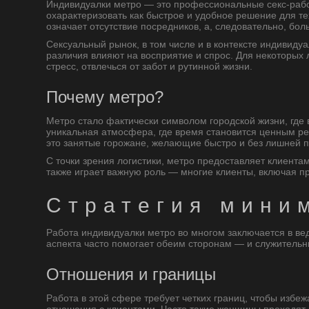
Индивидуалки метро — это профессиональные секс-рабо
охарактеризовать как быстрое и удобное решение для те
означает отсутствие посредников, а, следовательно, бо
Сексуальный рынок, в том числе и в контексте индивиду
различия влияют на восприятие и спрос. Для некоторых
стресс, отвлечься от забот и рутинной жизни.
Почему метро?
Метро стало фактически символом городской жизни, где
уникальная атмосфера, где время становится ценным ре
это занятые горожане, желающие быстро и без лишней п
С точки зрения логистики, метро предоставляет клиента
также играет важную роль — многие клиенты, включая пр
Стратегия мини
Работа индивидуалки метро во многом заключается в в
аспекта часто помогает обеим сторонам — и служительни
Отношения и границы
Работа в этой сфере требует четких границ, чтобы изб