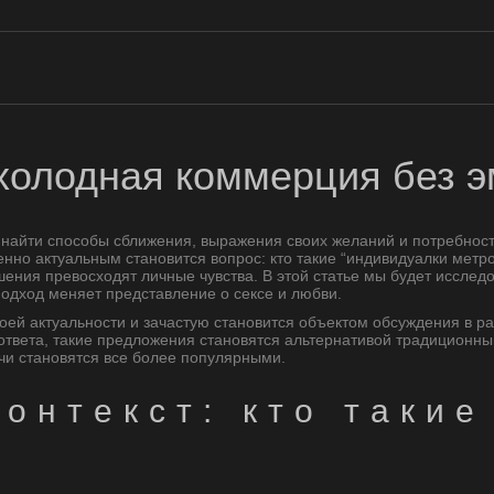
холодная коммерция без 
 найти способы сближения, выражения своих желаний и потребносте
енно актуальным становится вопрос: кто такие “индивидуалки мет
шения превосходят личные чувства. В этой статье мы будет исследо
подход меняет представление о сексе и любви.
воей актуальности и зачастую становится объектом обсуждения в р
ответа, такие предложения становятся альтернативой традиционным
ечи становятся все более популярными.
онтекст: кто таки