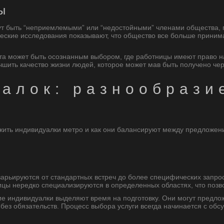
ы
ут быть “неприемлемыми” или “недостойными” членами общества,
ские исследования показывают, что общество все больше принима
а может быть осознанным выбором, где работницы имеют право на
чшить качество жизни людей, которое может мав быть получено че
уалок: разнообрази
ожить индивидуалки метро и как они балансируют между предложен
арьируются от стандартных встреч до более специфических запрос
ы нередко специализируются в определенных областях, что позвол
ие индивидуалки выделяют время на подготовку. Они могут предло
ез обязательств. Процесс выбора услуги всегда начинается с обсу