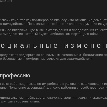
лашения.
 своих клиентов как партнеров по бизнесу. Это отношение демонс
 взаимодействия. Понимание потребностей клиента и умение их у
ельное интервью”, где выясняют ожидания и предпочтения клиента
заимодействия, который будет наиболее комфортен для обоих.
социальные измене
продолжает подвергаться социальным изменениям. Легализация пр
лее безопасные и комфортные условия для взаимодействия.
а профессию
я секс-работниц, позволяя им работать в условиях, защищающих их
цию. Появление ассоциаций для секс-работниц способствует возн
ащищена законом, наблюдается снижение уровня насилия и эксплуа
 улучшить уровень жизни.