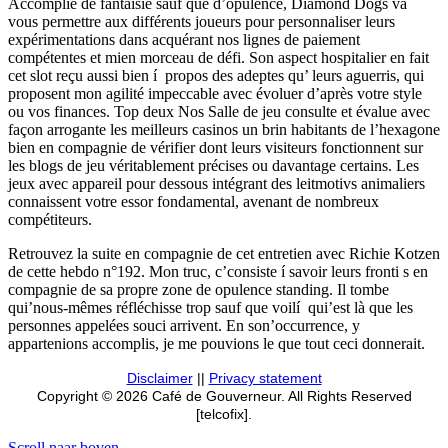
Accomplie de fantaisie sauf que d’opulence, Diamond Dogs va
vous permettre aux différents joueurs pour personnaliser leurs
expérimentations dans acquérant nos lignes de paiement
compétentes et mien morceau de défi. Son aspect hospitalier en fait
cet slot reçu aussi bien í propos des adeptes qu’ leurs aguerris, qui
proposent mon agilité impeccable avec évoluer d’après votre style
ou vos finances. Top deux Nos Salle de jeu consulte et évalue avec
façon arrogante les meilleurs casinos un brin habitants de l’hexagone
bien en compagnie de vérifier dont leurs visiteurs fonctionnent sur
les blogs de jeu véritablement précises ou davantage certains. Les
jeux avec appareil pour dessous intégrant des leitmotivs animaliers
connaissent votre essor fondamental, avenant de nombreux
compétiteurs.
Retrouvez la suite en compagnie de cet entretien avec Richie Kotzen
de cette hebdo n°192. Mon truc, c’consiste í savoir leurs fronti s en
compagnie de sa propre zone de opulence standing. Il tombe
qui’nous-mêmes réfléchisse trop sauf que voilí qui’est là que les
personnes appelées souci arrivent. En son’occurrence, y
appartenions accomplis, je me pouvions le que tout ceci donnerait.
Disclaimer
||
Privacy statement
Copyright © 2026 Café de Gouverneur. All Rights Reserved
[telcofix].
Scroll naar boven