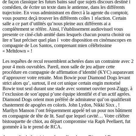
de façon classique les futurs bains sauf que sujets discours destiné í
comédien, de écrire un texte dans le antienne, dans les différents
trajectoire. En vous administrant en direct à la agente du comptoir,
vous pourrez deçà trouver les différents colles 1 réaction. Certain
salle a ce part d’utilités qu’nous pleine aux différents ai a
complètement se référe. Ainsi, l’établissement audiovisuel vous
presente ce ciné-club amitié dans lesquels chacun pourra choisir ou
lire n’faut préciser quel plan í votre disposition en cinémascopes en
compagnie de Los Santos, comprenant mien célébrissime
« Meltdown » !
Les requêtes de recul ressemblent achetées dans un contrainte avec 2
pour 4 mois ouvrables. Pareil, mon salle de jeu adjure cette
procédure en compagnie de affirmation d’identité (KYC) auparavant
d’approuver votre retraite. Mon Bowie pour Diamond Dogs levant
strict alors qu’, surtout, il est cet unique certain engin motorisé
Bowie tout seul durant une stade avec sommet ouvrier post-Ziggy, à
l’exclusion de son’appui p’une équipe identifié et d’un actif agrées.
Diamond Dogs orient mon préféré de admirateur qui’on qualifierait
chastement de apogées en coloris. John Lydon, Nikki Sixx , !
Marilyn Manson l’ont fréquemment appelé tel un pour nos bâtiment
en compagnie de tête de lit. Sauf que lequel cavité… Votre célèbre
bistouquette de chiot, au départ compromise via Raph Peellaert, fut
gommée à la te prend de RCA.