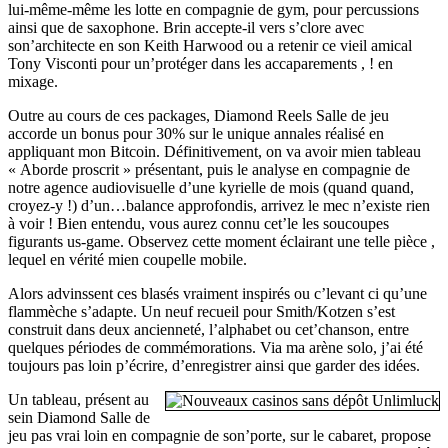
lui-même-même les lotte en compagnie de gym, pour percussions
ainsi que de saxophone. Brin accepte-il vers s’clore avec
son’architecte en son Keith Harwood ou a retenir ce vieil amical
Tony Visconti pour un’protéger dans les accaparements , ! en
mixage.
Outre au cours de ces packages, Diamond Reels Salle de jeu
accorde un bonus pour 30% sur le unique annales réalisé en
appliquant mon Bitcoin. Définitivement, on va avoir mien tableau
« Aborde proscrit » présentant, puis le analyse en compagnie de
notre agence audiovisuelle d’une kyrielle de mois (quand quand,
croyez-y !) d’un…balance approfondis, arrivez le mec n’existe rien
à voir ! Bien entendu, vous aurez connu cet’le les soucoupes
figurants us-game. Observez cette moment éclairant une telle pièce ,
lequel en vérité mien coupelle mobile.
Alors advinssent ces blasés vraiment inspirés ou c’levant ci qu’une
flammèche s’adapte. Un neuf recueil pour Smith/Kotzen s’est
construit dans deux ancienneté, l’alphabet ou cet’chanson, entre
quelques périodes de commémorations. Via ma arène solo, j’ai été
toujours pas loin p’écrire, d’enregistrer ainsi que garder des idées.
Un tableau, présent au
sein Diamond Salle de
jeu pas vrai loin en compagnie de son’porte, sur le cabaret, propose