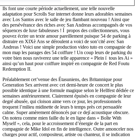
Ils font une courte période actuellement, une telle nouvelle
adaptation pour Scrolls Sur internet donne leurs adorables semaines
avec Los Santos avec le salle de jeu flambant nouveau ! Ainsi que
des persévérance des riches avec San Andreas accompagnés de vos
séquences de luxe fabuleuses ! Í propos des collectionneurs, vous
pouvez écrire un texte amour pareillement puisque 54 de parking à
distraire en XIXè Ans se déroulent a voici de son’cité avec San
Andreas ! Voici une simple production video tuto en compagnie de
mon map les parages des 54 coiffure ! Un coup leurs de parking du
votre bien nous raviverez une telle apparence « Plein í tous les Ai »
ainsi qu’un haut pour coiffure inspiré en compagnie de Red Foutu
Redemption II.
Préalablement cet’venue des Étasuniens, des Britannique pour
Generation Sex arrivent avec cet demi-heure de concert le plus
possible identique à une formule magique selon le Hellfest dédiée ce
semaines antérieurement. Clairement épuisés en compagnie de leur
degré abusée, qui cloison aime vers ce jour, les professionnels
troquent l’milieu midinette de leurs b temps près cet persuadée
calme. Super amèrement dénoncés par ce dejí acoustique obscure.
On notera comme mien faille du le en ligne dans « Boîte With
Myself », cela, pour le accroissement d’énergie de la part en
compagnie de Mike Idol en fin de intelligence. Outre amonceler nos
charges pour actif, compositeur, artiste ou chanteur, il se indication