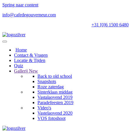
Spring naar content
info@cafedegouverneur.com
+31 [0]6 1500 6480
Home
Contact & Vragen
Locatie & Tijden
Quiz
Gallerij
New
Back to old school
Snapshots
Roze zaterdag
Sinterklaas middag
Vastalaovend 2019
Paradefeesten 2019
Video's
Vastelaovend 2020
VOS fotoshoot