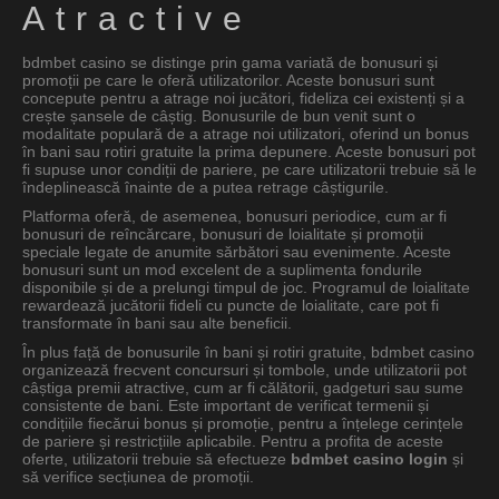
Atractive
bdmbet casino se distinge prin gama variată de bonusuri și
promoții pe care le oferă utilizatorilor. Aceste bonusuri sunt
concepute pentru a atrage noi jucători, fideliza cei existenți și a
crește șansele de câștig. Bonusurile de bun venit sunt o
modalitate populară de a atrage noi utilizatori, oferind un bonus
în bani sau rotiri gratuite la prima depunere. Aceste bonusuri pot
fi supuse unor condiții de pariere, pe care utilizatorii trebuie să le
îndeplinească înainte de a putea retrage câștigurile.
Platforma oferă, de asemenea, bonusuri periodice, cum ar fi
bonusuri de reîncărcare, bonusuri de loialitate și promoții
speciale legate de anumite sărbători sau evenimente. Aceste
bonusuri sunt un mod excelent de a suplimenta fondurile
disponibile și de a prelungi timpul de joc. Programul de loialitate
rewardează jucătorii fideli cu puncte de loialitate, care pot fi
transformate în bani sau alte beneficii.
În plus față de bonusurile în bani și rotiri gratuite, bdmbet casino
organizează frecvent concursuri și tombole, unde utilizatorii pot
câștiga premii atractive, cum ar fi călătorii, gadgeturi sau sume
consistente de bani. Este important de verificat termenii și
condițiile fiecărui bonus și promoție, pentru a înțelege cerințele
de pariere și restricțiile aplicabile. Pentru a profita de aceste
oferte, utilizatorii trebuie să efectueze
bdmbet casino login
și
să verifice secțiunea de promoții.