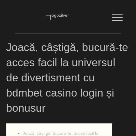
Joacă, câștigă, bucură-te
acces facil la universul
de divertisment cu
bdmbet casino login și
bonusur
Joacă, câștigă, bucură-te: acces facil la