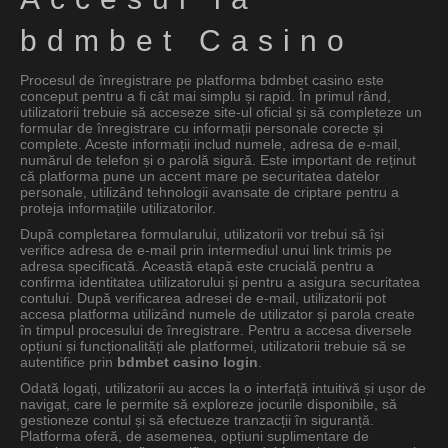
bdmbet Casino
Procesul de înregistrare pe platforma bdmbet casino este
conceput pentru a fi cât mai simplu și rapid. În primul rând,
utilizatorii trebuie să acceseze site-ul oficial și să completeze un
formular de înregistrare cu informații personale corecte și
complete. Aceste informații includ numele, adresa de e-mail,
numărul de telefon și o parolă sigură. Este important de reținut
că platforma pune un accent mare pe securitatea datelor
personale, utilizând tehnologii avansate de criptare pentru a
proteja informațiile utilizatorilor.
După completarea formularului, utilizatorii vor trebui să își
verifice adresa de e-mail prin intermediul unui link trimis pe
adresa specificată. Această etapă este crucială pentru a
confirma identitatea utilizatorului și pentru a asigura securitatea
contului. După verificarea adresei de e-mail, utilizatorii pot
accesa platforma utilizând numele de utilizator și parola create
în timpul procesului de înregistrare. Pentru a accesa diversele
opțiuni și funcționalități ale platformei, utilizatorii trebuie să se
autentifice prin
bdmbet casino login
.
Odată logați, utilizatorii au acces la o interfață intuitivă și ușor de
navigat, care le permite să exploreze jocurile disponibile, să
gestioneze contul și să efectueze tranzacții în siguranță.
Platforma oferă, de asemenea, opțiuni suplimentare de