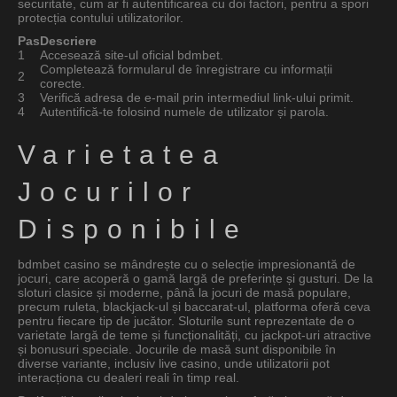
securitate, cum ar fi autentificarea cu doi factori, pentru a spori
protecția contului utilizatorilor.
Pas
Descriere
1
Accesează site-ul oficial bdmbet.
Completează formularul de înregistrare cu informații
2
corecte.
3
Verifică adresa de e-mail prin intermediul link-ului primit.
4
Autentifică-te folosind numele de utilizator și parola.
Varietatea
Jocurilor
Disponibile
bdmbet casino se mândrește cu o selecție impresionantă de
jocuri, care acoperă o gamă largă de preferințe și gusturi. De la
sloturi clasice și moderne, până la jocuri de masă populare,
precum ruleta, blackjack-ul și baccarat-ul, platforma oferă ceva
pentru fiecare tip de jucător. Sloturile sunt reprezentate de o
varietate largă de teme și funcționalități, cu jackpot-uri atractive
și bonusuri speciale. Jocurile de masă sunt disponibile în
diverse variante, inclusiv live casino, unde utilizatorii pot
interacționa cu dealeri reali în timp real.