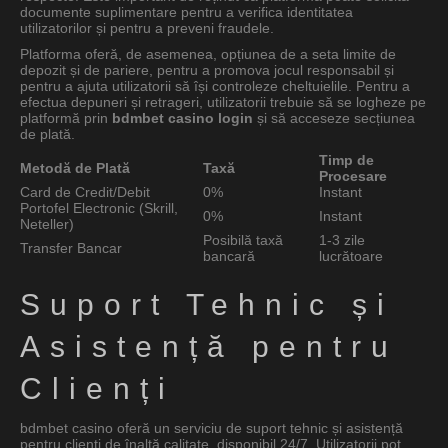
documente suplimentare pentru a verifica identitatea
utilizatorilor și pentru a preveni fraudele.
Platforma oferă, de asemenea, opțiunea de a seta limite de
depozit și de pariere, pentru a promova jocul responsabil și
pentru a ajuta utilizatorii să își controleze cheltuielile. Pentru a
efectua depuneri și retrageri, utilizatorii trebuie să se logheze pe
platformă prin
bdmbet casino login
și să acceseze secțiunea
de plată.
Timp de
Metodă de Plată
Taxă
Procesare
Card de Credit/Debit
0%
Instant
Portofel Electronic (Skrill,
0%
Instant
Neteller)
Posibilă taxă
1-3 zile
Transfer Bancar
bancară
lucrătoare
Suport Tehnic și
Asistență pentru
Clienți
bdmbet casino oferă un serviciu de suport tehnic și asistență
pentru clienți de înaltă calitate, disponibil 24/7. Utilizatorii pot