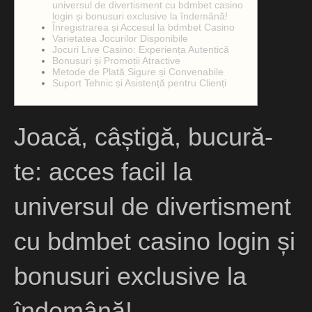
universul de divertisment cu bdmbet casino
login și bonusuri exclusive la îndemână!
Înregistrarea și Accesul la bdmbet Casino
Varietatea Jocurilor Disponibile
Jocuri Live Casino: Experiența Autentică
Bonusuri și Promoții Atractive
Metode de Plată Sigure și Convenabile
Suport Tehnic și Asistență pentru Clienți
Joacă, câștigă, bucură-
te: acces facil la
universul de divertisment
cu bdmbet casino login și
bonusuri exclusive la
îndemână!