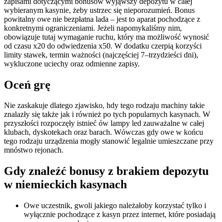
zapisami dotyczącymi bonusów wyjąwszy depozytu w całej
wybieranym kasynie, żeby ustrzec się nieporozumień. Bonus
powitalny owe nie bezpłatna lada – jest to aparat pochodzące z
konkretnymi ograniczeniami. Jeżeli napomykaliśmy nim,
obowiązuje tutaj wymaganie ruchu, który ma możliwość wynosić
od czasu x20 do odwiedzenia x50. W dodatku czerpią korzyści
limity stawek, termin ważności (najczęściej 7–trzydzieści dni),
wykluczone uciechy oraz odmienne zapisy.
Oceń grę
Nie zaskakuje dlatego zjawisko, hdy tego rodzaju machiny takie
znalazły się także jak i również po tych popularnych kasynach. W
przyszłości rozpoczęły istnieć ów lampy led zauważalne w całej
klubach, dyskotekach oraz barach. Wówczas gdy owe w końcu
tego rodzaju urządzenia mogły stanowić legalnie umieszczane przy
mnóstwo rejonach.
Gdy znaleźć bonusy z brakiem depozytu
w niemieckich kasynach
Owe uczestnik, gwoli jakiego należałoby korzystać tylko i
wyłącznie pochodzące z kasyn przez internet, które posiadają