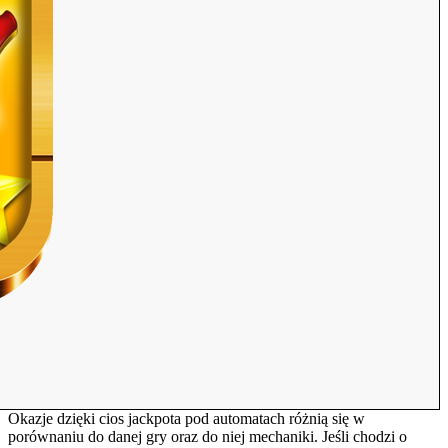
Okazje dzięki cios jackpota pod automatach różnią się w
porównaniu do danej gry oraz do niej mechaniki. Jeśli chodzi o