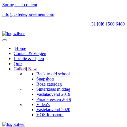
Spring naar content
info@cafedegouverneur.com
+31 [0]6 1500 6480
Home
Contact & Vragen
Locatie & Tijden
Quiz
Gallerij
New
Back to old school
Snapshots
Roze zaterdag
Sinterklaas middag
Vastalaovend 2019
Paradefeesten 2019
Video's
Vastelaovend 2020
VOS fotoshoot