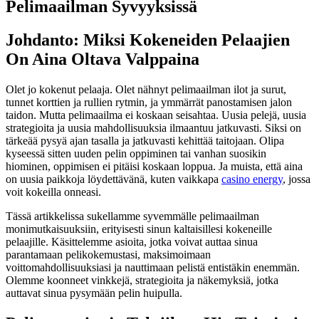
Pelimaailman Syvyyksissä
Johdanto: Miksi Kokeneiden Pelaajien
On Aina Oltava Valppaina
Olet jo kokenut pelaaja. Olet nähnyt pelimaailman ilot ja surut,
tunnet korttien ja rullien rytmin, ja ymmärrät panostamisen jalon
taidon. Mutta pelimaailma ei koskaan seisahtaa. Uusia pelejä, uusia
strategioita ja uusia mahdollisuuksia ilmaantuu jatkuvasti. Siksi on
tärkeää pysyä ajan tasalla ja jatkuvasti kehittää taitojaan. Olipa
kyseessä sitten uuden pelin oppiminen tai vanhan suosikin
hiominen, oppimisen ei pitäisi koskaan loppua. Ja muista, että aina
on uusia paikkoja löydettävänä, kuten vaikkapa
casino energy
, jossa
voit kokeilla onneasi.
Tässä artikkelissa sukellamme syvemmälle pelimaailman
monimutkaisuuksiin, erityisesti sinun kaltaisillesi kokeneille
pelaajille. Käsittelemme asioita, jotka voivat auttaa sinua
parantamaan pelikokemustasi, maksimoimaan
voittomahdollisuuksiasi ja nauttimaan pelistä entistäkin enemmän.
Olemme koonneet vinkkejä, strategioita ja näkemyksiä, jotka
auttavat sinua pysymään pelin huipulla.