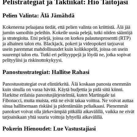
Pelistrategiat ja Taktiikat: Hio Taitojasi
Pelien Valinta: Älä Jämähdä
Kokeneena pelaajana tiedät, että pelien valinta on kriittistä. Älä jää
jumiin samoihin peleihin. Kokeile uusia pelejä, tutki niiden sääntöjä
ja strategioita. Etsi pelejä, joissa on korkea palautusprosentti (RTP)
ja alhainen talon etu. Blackjack, pokeri ja videopokeri tarjoavat
usein paremmat mahdollisuudet kuin kolikkopelit, joissa on usein
suurempi talon etu. Tutki eri pelityyppejä ja löydä ne, jotka sopivat
pelityyliisi ja riskinottokykyysi.
Panostusstrategiat: Hallitse Rahasi
Panostusstrategiat ovat elintärkeitä. Älä koskaan panosta enemmän
kuin sinulla on varaa hävitä. Käytä budjettia ja pidä siitä kiinni.
Harkitse erilaisia panostusjärjestelmiä, kuten Martingale tai
Fibonacci, mutta muista, että ne eivät takaa voittoa. Ne voivat auttaa
sinua hallitsemaan riskiäsi ja pidentämään peliaikaasi. Pienemmät
panokset voivat olla järkevämpää pitkällä aikavälillä, vaikka ne eivät
tarjoaisikaan yhtä suuria voittoja lyhyellä aikavälillä.
Pokerin Hienoudet: Lue Vastustajiasi