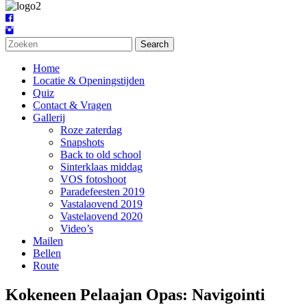
Search
Home
Locatie & Openingstijden
Quiz
Contact & Vragen
Gallerij
Roze zaterdag
Snapshots
Back to old school
Sinterklaas middag
VOS fotoshoot
Paradefeesten 2019
Vastalaovend 2019
Vastelaovend 2020
Video’s
Mailen
Bellen
Route
Kokeneen Pelaajan Opas: Navigointi