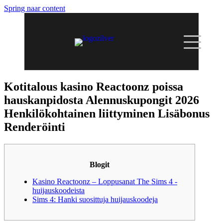
Spring naar content
Kotitalous kasino Reactoonz poissa
hauskanpidosta Alennuskupongit 2026
Henkilökohtainen liittyminen Lisäbonus
Renderöinti
Blogit
Kasino Reactoonz – Loppusanat The Sims 4 -
huijauskoodeista
Sims 4: Hanki suosittuja huijauskoodeja