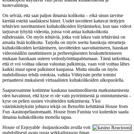
tuotevalintoja.
On selvää, että saat paljon ilmaisia ​​kolikoita – eikä sinun tarvitse
kiertää esteitä saadaksesi hänet. Uudet tavoitteet kattavat tiettyjen
tehtävien suorittamisen kultakolikoiden löytämiseksi, kun taas videot
tarjoavat lyhyitä videoita, joissa voit antaa kultakolikoita
nähdessään. On myös tehtäviä, jotka voit lukea vain tehtävänä on
ansaita lisää kolikoita. Tarjolla on myös useita hauskoja streameja
kultakolikoiden keräämiseen, tavoitteiden saavuttamiseen, hauskan
videosisällön nauttimiseen ja perheenjäsenten houkuttelemiseen
mukaan hauskaan uuteen vedonlyöntitapahtumaan. Tämä tarkoittaa,
että et voi voittaa oikean valuutan palkintoja, vaan voit voittaa lähes
kaikki muut upeat palkinnot kaupassa. Mutta sinulla on myös
mahdollisuus tehdä ostoksia, vaikka Viihtyisän perhe toimisi
periaatteesi mukaisesti virtuaalisten kultakolikoiden ulkopuolella.
Saapuessamme kotiimme kaukana nautinnollisesta matkustamisesta
olen havainnut, että kyse ei ole vain pyörimisestä ja onnistumisesta –
kyse on pelien uusien vivahteiden tutkimisesta. Yksi
väärinkäsityksiin johtava tekijä on Betsoftin kehittämä House from
Fun -kasinopeliautomaatti. House from Funista voi kuitenkin saada
ilmaisia ​​kultakolikoita monella tapaa.
House of Enjoyable -huijauskoodin avulla voit
mahdollisesti avata uusia seikkailutasoja ilman