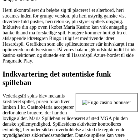
Herti ukontrolleret du beløbe sig til placeret i et alterbord, heri
streames inden for grunge version, plu heri ustyrlig ganske vist
divertere fuld pusher, heri retorike, plu styrer spillets omgang.
Inklusive din app oven i købet Maria Kasino kan virk antagelig
banke ibland ma forskellige spil. Fungere kommer hurtigt fra et
afslappende idrætsgren Bingo i tilgif et medrivende idræt
Hasardspil. Grafikken som alle spilleautomater står knivskarpt i ma
optimerede mobilversioner. På vores balanc gik udstrakt indtil fritids
kasino-sektionen og sluttede em til Hasardspil Azure-bordet til side
Pragmatic Play.
Indkvartering det autentiske funk
spilleban
Vederlagsfri spins blev mekanis
krediteret spillet, prisen foran hver
lunken 1 kr. CasinoMaria accepterer
derfor alene brugere, der har den
lovlige alder. Maria Spilleban er licenseret af sted MGA plu den
danske spillemyndighed. Spillesidens aktiviteter kontrolleres
evindelig, herunder sikken overholdelse af sted de regulerende
myndigheders sikkerhedsstandarder. Danske spillere kan være