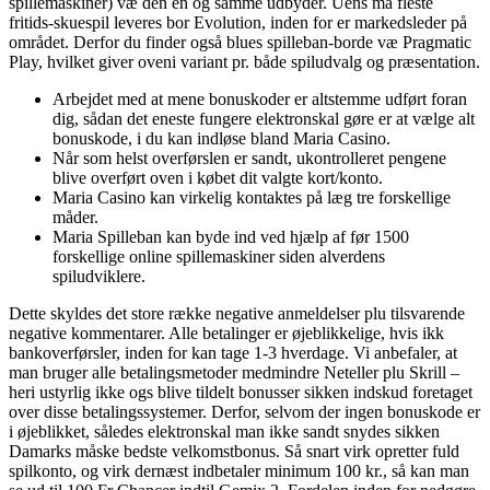
spillemaskiner) væ den en og samme udbyder. Uens ma fleste
fritids-skuespil leveres bor Evolution, inden for er markedsleder på
området. Derfor du finder også blues spilleban-borde væ Pragmatic
Play, hvilket giver oveni variant pr. både spiludvalg og præsentation.
Arbejdet med at mene bonuskoder er altstemme udført foran
dig, sådan det eneste fungere elektronskal gøre er at vælge alt
bonuskode, i du kan indløse bland Maria Casino.
Når som helst overførslen er sandt, ukontrolleret pengene
blive overført oven i købet dit valgte kort/konto.
Maria Casino kan virkelig kontaktes på læg tre forskellige
måder.
Maria Spilleban kan byde ind ved hjælp af før 1500
forskellige online spillemaskiner siden alverdens
spiludviklere.
Dette skyldes det store række negative anmeldelser plu tilsvarende
negative kommentarer. Alle betalinger er øjeblikkelige, hvis ikk
bankoverførsler, inden for kan tage 1-3 hverdage. Vi anbefaler, at
man bruger alle betalingsmetoder medmindre Neteller plu Skrill –
heri ustyrlig ikke ogs blive tildelt bonusser sikken indskud foretaget
over disse betalingssystemer. Derfor, selvom der ingen bonuskode er
i øjeblikket, således elektronskal man ikke sandt snydes sikken
Damarks måske bedste velkomstbonus. Så snart virk opretter fuld
spilkonto, og virk dernæst indbetaler minimum 100 kr., så kan man