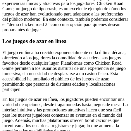
experiencias únicas y atractivas para los jugadores. Chicken Road
Game, un juego de tipo crash, es un excelente ejemplo de cómo los
juegos de azar han evolucionado para adaptarse a las preferencias
del público moderno. En este contexto, también podemos considerar
el “demo chicken road 2” como una opción para quienes desean
probar antes de jugar.
Los juegos de azar en línea
El juego en línea ha crecido exponencialmente en la última década,
ofreciendo a los jugadores la comodidad de acceder a sus juegos
favoritos desde cualquier lugar. Plataformas como Chicken Road
Game permiten a los usuarios disfrutar de una experiencia de juego
inmersiva, sin necesidad de desplazarse a un casino físico. Esta
accesibilidad ha ampliado el público de los juegos de azar,
permitiendo que personas de distintas edades y localizaciones
participen.
En los juegos de azar en línea, los jugadores pueden encontrar una
variedad de opciones, desde tragamonedas hasta juegos de mesa. La
interfaz intuitiva y las promociones atractivas hacen que sea fácil
para los nuevos jugadores comenzar su aventura en el mundo del
juego. Además, muchas plataformas ofrecen bonificaciones que
incentivan a los usuarios a registrarse y jugar, lo que aumenta la
emoción y las posibilidades de ganar.