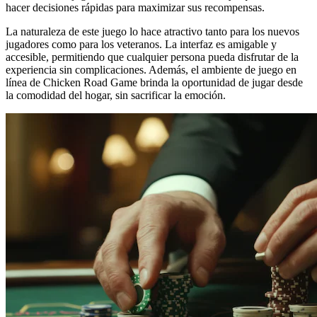
hacer decisiones rápidas para maximizar sus recompensas.
La naturaleza de este juego lo hace atractivo tanto para los nuevos
jugadores como para los veteranos. La interfaz es amigable y
accesible, permitiendo que cualquier persona pueda disfrutar de la
experiencia sin complicaciones. Además, el ambiente de juego en
línea de Chicken Road Game brinda la oportunidad de jugar desde
la comodidad del hogar, sin sacrificar la emoción.