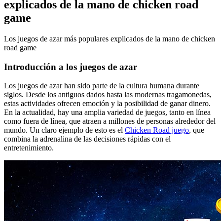
explicados de la mano de chicken road
game
Los juegos de azar más populares explicados de la mano de chicken
road game
Introducción a los juegos de azar
Los juegos de azar han sido parte de la cultura humana durante
siglos. Desde los antiguos dados hasta las modernas tragamonedas,
estas actividades ofrecen emoción y la posibilidad de ganar dinero.
En la actualidad, hay una amplia variedad de juegos, tanto en línea
como fuera de línea, que atraen a millones de personas alrededor del
mundo. Un claro ejemplo de esto es el
Chicken Road juego
, que
combina la adrenalina de las decisiones rápidas con el
entretenimiento.