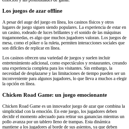
Los juegos de azar offline
A pesar del auge del juego en línea, los casinos físicos y otros
lugares de juego siguen siendo populares. La experiencia de estar en
un casino, rodeado de luces brillantes y el sonido de las máquinas
tragamonedas, es algo que muchos jugadores valoran. Los juegos de
mesa, como el póker o la ruleta, permiten interacciones sociales que
son difíciles de replicar en línea.
Los casinos ofrecen una variedad de juegos y suelen incluir
entretenimiento adicional, como espectáculos y restaurantes, creando
una experiencia completa para los visitantes. Sin embargo, la
necesidad de desplazarse y las limitaciones de tiempo pueden ser un
inconveniente para algunos jugadores, lo que lleva a muchos a elegir
la opción en línea.
Chicken Road Game: un juego emocionante
Chicken Road Game es un innovador juego de azar que combina la
simplicidad con la emoción. En este juego, los jugadores deben
decidir el momento adecuado para retirar sus ganancias mientras un
pollo avanza por un tablero lleno de trampas. Esta dinámica
mantiene a los jugadores al borde de sus asientos, ya que deben