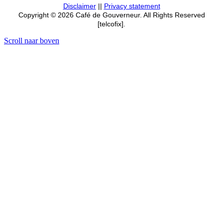
Disclaimer
||
Privacy statement
Copyright © 2026 Café de Gouverneur. All Rights Reserved
[telcofix].
Scroll naar boven