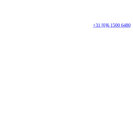
+31 [0]6 1500 6480