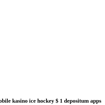
obile kasino ice hockey $ 1 depositum apps