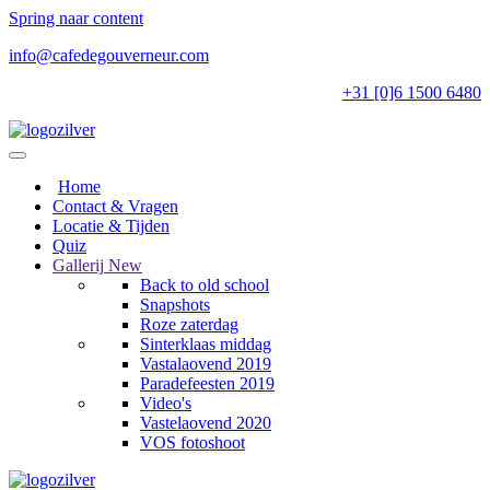
Spring naar content
info@cafedegouverneur.com
+31 [0]6 1500 6480
Home
Contact & Vragen
Locatie & Tijden
Quiz
Gallerij
New
Back to old school
Snapshots
Roze zaterdag
Sinterklaas middag
Vastalaovend 2019
Paradefeesten 2019
Video's
Vastelaovend 2020
VOS fotoshoot