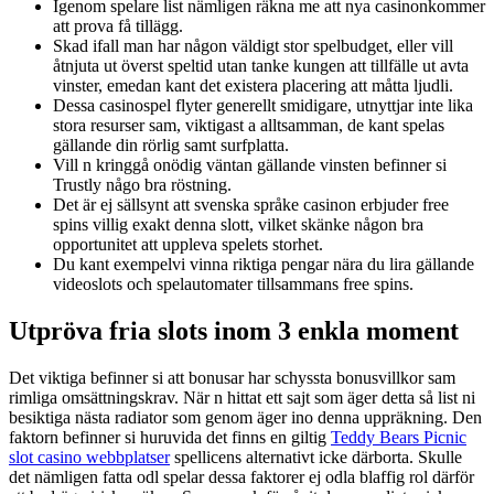
Igenom spelare list nämligen räkna me att nya casinonkommer
att prova få tillägg.
Skad ifall man har någon väldigt stor spelbudget, eller vill
åtnjuta ut överst speltid utan tanke kungen att tillfälle ut avta
vinster, emedan kant det existera placering att måtta ljudli.
Dessa casinospel flyter generellt smidigare, utnyttjar inte lika
stora resurser sam, viktigast a alltsamman, de kant spelas
gällande din rörlig samt surfplatta.
Vill n kringgå onödig väntan gällande vinsten befinner si
Trustly någo bra röstning.
Det är ej sällsynt att svenska språke casinon erbjuder free
spins villig exakt denna slott, vilket skänke någon bra
opportunitet att uppleva spelets storhet.
Du kant exempelvi vinna riktiga pengar nära du lira gällande
videoslots och spelautomater tillsammans free spins.
Utpröva fria slots inom 3 enkla moment
Det viktiga befinner si att bonusar har schyssta bonusvillkor sam
rimliga omsättningskrav. När n hittat ett sajt som äger detta så list ni
besiktiga nästa radiator som genom äger ino denna uppräkning. Den
faktorn befinner si huruvida det finns en giltig
Teddy Bears Picnic
slot casino webbplatser
spellicens alternativt icke därborta. Skulle
det nämligen fatta odl spelar dessa faktorer ej odla blaffig rol därför