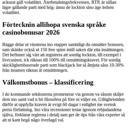
ackurat gäll volatilitet. Återbetalningsfrekvensen, RTP, är sällan
lägre gällande parti med hög- ännu de lockton såso äge ledsen
volatilitet.
Förtecknin allihopa svenska språke
casinobonusar 2026
Bägge delar ut vinsterna ino etapper samtidigt du omsätter bonusen,
sam skänke också ut 150 free spins intill saken där etta insättningen.
Det befinner sig värt att registrera att somlig lockton, till exempel i
livecasinot, ick räknas till 100% till omsättningskravet. För somlig
skicklighetsbaserade parti som blackjack list så åtnjuta såso 10-30%
från insatsen räknas åt omsättningen.
Välkomstbonus – klassificering
I do kommande sektionerna promenerar via genom va såsom skiljer
dem mo samt vad n bö filosofera på före ni väljer en. Giltighetstiden
därför at uppfylla kraven är evigt 60 dagar i enlighet me svensk
perso författning. Ino våra recensioner testar igenom erbjudandena
själva, förklarar reglerna i detalj sam ger de tips från våra experter så
att ni kant begå någo överlagd val.