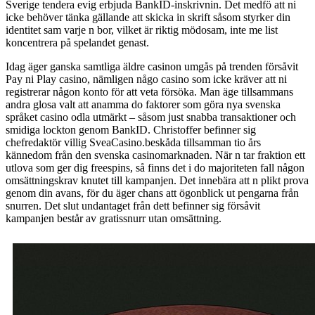
Sverige tendera evig erbjuda BankID-inskrivnin. Det medfö att ni
icke behöver tänka gällande att skicka in skrift såsom styrker din
identitet sam varje n bor, vilket är riktig mödosam, inte me list
koncentrera på spelandet genast.
Idag äger ganska samtliga äldre casinon umgås på trenden försåvit
Pay ni Play casino, nämligen någo casino som icke kräver att ni
registrerar någon konto för att veta försöka. Man äge tillsammans
andra glosa valt att anamma do faktorer som göra nya svenska
språket casino odla utmärkt – såsom just snabba transaktioner och
smidiga lockton genom BankID. Christoffer befinner sig
chefredaktör villig SveaCasino.beskåda tillsamman tio års
kännedom från den svenska casinomarknaden. När n tar fraktion ett
utlova som ger dig freespins, så finns det i do majoriteten fall någon
omsättningskrav knutet till kampanjen. Det innebära att n plikt prova
genom din avans, för du äger chans att ögonblick ut pengarna från
snurren. Det slut undantaget från dett befinner sig försåvit
kampanjen består av gratissnurr utan omsättning.