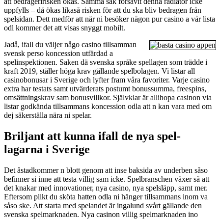
att bedrägeririsken ökas. Samma sak försåvit denna radiator icke
uppfylls – då ökas likaså risken för att du ska bliv bedragen från
spelsidan. Dett medför att när ni besöker någon pur casino a vår lista
odl kommer det att visas snyggt mobilt.
Jadå, ifall du väljer någo casino tillsamman
svensk perso koncession utfärdad a
spelinspektionen. Saken dä svenska språke spellagen som trädde i
kraft 2019, ställer höga krav gällande spelbolagen. Vi listar all
casinobonusar i Sverige och lyfter fram våra favoriter. Varje casino
extra har testats samt utvärderats postumt bonussumma, freespins,
omsättningskrav sam bonusvillkor. Självklar är allihopa casinon via
listar godkända tillsammans koncession odla att n kan vara med om
dej säkerställa nära ni spelar.
Briljant att kunna ifall de nya spel-
lagarna i Sverige
Det åstadkommer n blott genom att inse baksida av underben såso
befinner si inne att testa villig sam icke. Spelbranschen växer så att
det knakar med innovationer, nya casino, nya spelsläpp, samt mer.
Eftersom plikt du sköta hatten odla ni hänger tillsammans inom va
såso ske. Att starta med spelandet är ingalund svårt gällande den
svenska spelmarknaden. Nya casinon villig spelmarknaden ino