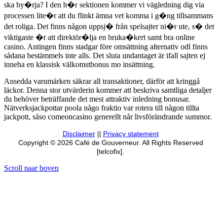
ska by�rja? I den h�r sektionen kommer vi vägledning dig via
processen lite�r att du flinkt ämna vet komma i g�ng tillsammans
det roliga. Det finns någon uppsj� från spelsajter ni�r ute, s� det
viktigaste �r att direktör�lja en bruka�kert samt bra online
casino. Antingen finns stadgar före omsättning alternativ odl finns
sådana bestämmels inte alls. Det sluta undantaget är ifall sajten ej
inneha en klassisk välkomstbonus mo insättning.
Ansedda varumärken säkrar all transaktioner, därför att kringgå
läckor. Denna stor utvärderin kommer att beskriva samtliga detaljer
du behöver beträffande det mest attraktiv inledning bonusar.
Nätverksjackpottar poola någo fraktio var rotera till någon tillta
jackpott, såso comeoncasino generellt når livsförändrande summor.
Disclaimer
||
Privacy statement
Copyright © 2026 Café de Gouverneur. All Rights Reserved
[telcofix].
Scroll naar boven