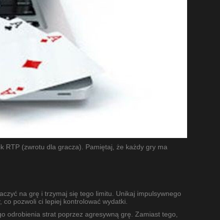
k RTP (zwrotu dla gracza). Pamiętaj, że każdy gry ma
zyć na grę i trzymaj się tego limitu. Unikaj impulsywnego
co pozwoli ci lepiej kontrolować wydatki.
go odrobienia strat poprzez agresywną grę. Zamiast tego,