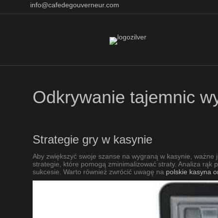
info@cafedegouverneur.com
Odkrywanie tajemnic wy
Strategie gry w kasynie
Aby zwiększyć swoje szanse na wygraną w kasynie, ważne je
strategie, które pomogą zminimalizować straty. Analiza rą
sukcesie. Warto również zwrócić uwagę na
polskie kasyna o