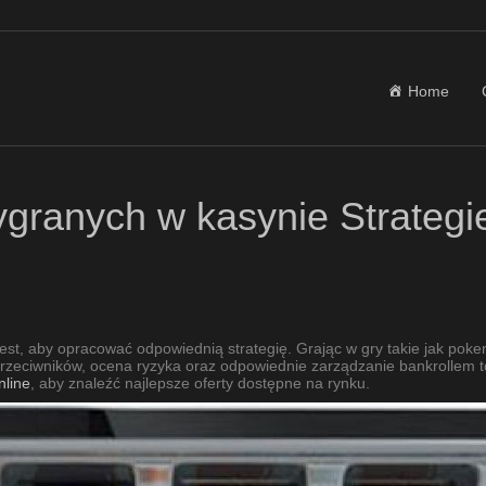
Home
granych w kasynie Strategi
st, aby opracować odpowiednią strategię. Grając w gry takie jak pok
k przeciwników, ocena ryzyka oraz odpowiednie zarządzanie bankrollem
nline
, aby znaleźć najlepsze oferty dostępne na rynku.