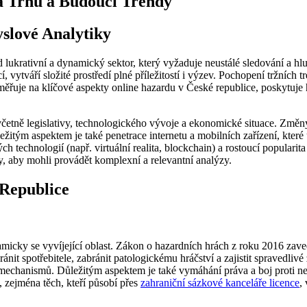
a Trhu a Budoucí Trendy
lové Analytiky
d lukrativní a dynamický sektor, který vyžaduje neustálé sledování a 
ytváří složité prostředí plné příležitostí i výzev. Pochopení tržních t
ěřuje na klíčové aspekty online hazardu v České republice, poskytuje 
četně legislativy, technologického vývoje a ekonomické situace. Změny v
itým aspektem je také penetrace internetu a mobilních zařízení, kter
vých technologií (např. virtuální realita, blockchain) a rostoucí popular
ndy, aby mohli provádět komplexní a relevantní analýzy.
Republice
amicky se vyvíjející oblast. Zákon o hazardních hrách z roku 2016 zaved
it spotřebitele, zabránit patologickému hráčství a zajistit spravedlivé 
mechanismů. Důležitým aspektem je také vymáhání práva a boj proti ne
 zejména těch, kteří působí přes
zahraniční sázkové kanceláře licence
,