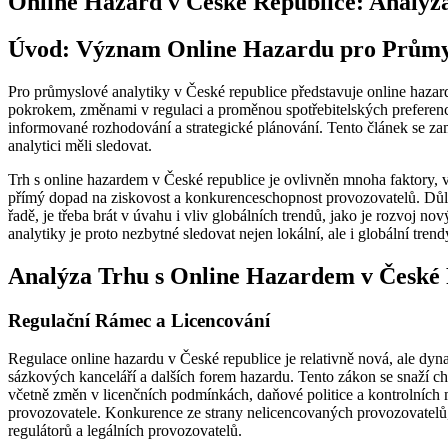
Online Hazard v České Republice: Analýz
Úvod: Význam Online Hazardu pro Průmys
Pro průmyslové analytiky v České republice představuje online hazar
pokrokem, změnami v regulaci a proměnou spotřebitelských preferencí, v
informované rozhodování a strategické plánování. Tento článek se zam
analytici měli sledovat.
Trh s online hazardem v České republice je ovlivněn mnoha faktory, v
přímý dopad na ziskovost a konkurenceschopnost provozovatelů. Důlež
řadě, je třeba brát v úvahu i vliv globálních trendů, jako je rozvoj no
analytiky je proto nezbytné sledovat nejen lokální, ale i globální tre
Analýza Trhu s Online Hazardem v České 
Regulační Rámec a Licencování
Regulace online hazardu v České republice je relativně nová, ale dyn
sázkových kanceláří a dalších forem hazardu. Tento zákon se snaží chrán
včetně změn v licenčních podmínkách, daňové politice a kontrolních 
provozovatele. Konkurence ze strany nelicencovaných provozovatelů,
regulátorů a legálních provozovatelů.