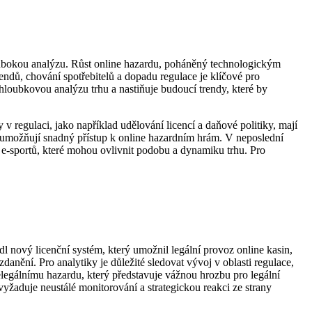
hlubokou analýzu. Růst online hazardu, poháněný technologickým
rendů, chování spotřebitelů a dopadu regulace je klíčové pro
hloubkovou analýzu trhu a nastiňuje budoucí trendy, které by
 regulaci, jako například udělování licencí a daňové politiky, mají
é umožňují snadný přístup k online hazardním hrám. V neposlední
ita e-sportů, které mohou ovlivnit podobu a dynamiku trhu. Pro
l nový licenční systém, který umožnil legální provoz online kasin,
zdanění. Pro analytiky je důležité sledovat vývoj v oblasti regulace,
legálnímu hazardu, který představuje vážnou hrozbu pro legální
 vyžaduje neustálé monitorování a strategickou reakci ze strany