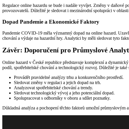
Regulace online hazardu se bude i nadále vyvíjet. Změny v daňové p
provozovatelů. Důležité je sledovat i mezinárodní spolupráci v oblasti
Dopad Pandemie a Ekonomické Faktory
Pandemie COVID-19 měla významný dopad na online hazard. Uzavření 
chování a výdaje na hazardní hry. Analytici by měli sledovat tyto fakto
Závěr: Doporučení pro Průmyslové Analyt
Online hazard v České republice představuje komplexní a dynamický trh
podíl, spotřebitelské chování a technologický rozvoj. Důležité je ta
Provádět pravidelné analýzy trhu a konkurenčního prostředí.
Sledovat změny v regulaci a jejich dopad na trh.
Analyzovat spotřebitelské chování a trendy.
Sledovat technologický vývoj a jeho potenciální dopad.
Spolupracovat s odborníky v oboru a sdílet poznatky.
Důkladná analýza a pochopení těchto faktorů umožní průmyslovým an