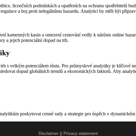
olitice, licenčních podmínkách a opatřeních na ochranu spotřebitelů 
 regulace a boj proti nelegálnímu hazardu. Analytici by měli být připrav
kamenných kasin a omezení cestování vedly k nárůstu online hazardu
ry a jejich potenciální dopad na trh.
iky
 s velkým potenciálem růstu. Pro průmyslové analytiky je klíčové neust
ké sledovat dopad globálních trendů a ekonomických faktorů. Aby analyti
alytikům poskytovat cenné rady a strategie pro úspěch v dynamickém 
Disclaimer
||
Privacy statement