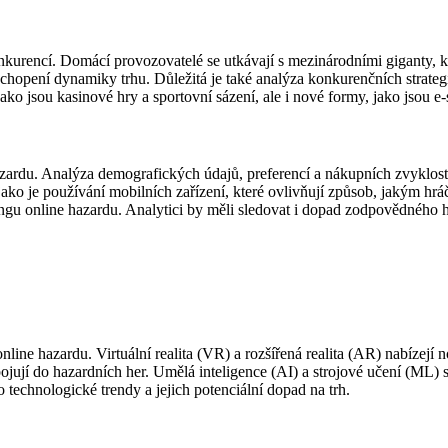
nkurencí. Domácí provozovatelé se utkávají s mezinárodními giganty, kte
o pochopení dynamiky trhu. Důležitá je také analýza konkurenčních str
ko jsou kasinové hry a sportovní sázení, ale i nové formy, jako jsou e-sp
azardu. Analýza demografických údajů, preferencí a nákupních zvyklos
jako je používání mobilních zařízení, které ovlivňují způsob, jakým hrá
tingu online hazardu. Analytici by měli sledovat i dopad zodpovědného hr
nline hazardu. Virtuální realita (VR) a rozšířená realita (AR) nabízejí
jují do hazardních her. Umělá inteligence (AI) a strojové učení (ML) s
o technologické trendy a jejich potenciální dopad na trh.