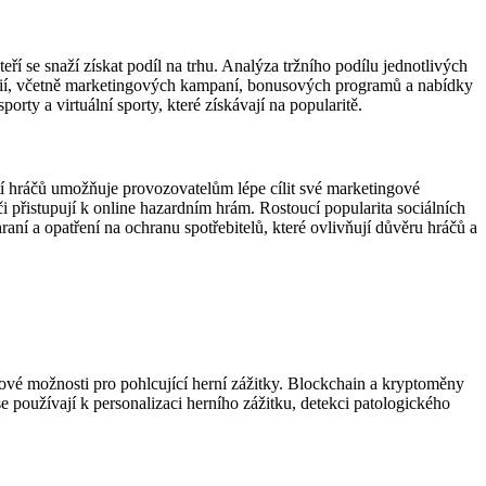
ří se snaží získat podíl na trhu. Analýza tržního podílu jednotlivých
ategií, včetně marketingových kampaní, bonusových programů a nabídky
orty a virtuální sporty, které získávají na popularitě.
tí hráčů umožňuje provozovatelům lépe cílit své marketingové
či přistupují k online hazardním hrám. Rostoucí popularita sociálních
aní a opatření na ochranu spotřebitelů, které ovlivňují důvěru hráčů a
 nové možnosti pro pohlcující herní zážitky. Blockchain a kryptoměny
e používají k personalizaci herního zážitku, detekci patologického