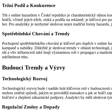
Tržní Podíl a Konkurence
Trh s online hazardem v České republice je charakteristický silnou ko
hráčů, včetně jejich tržeb, zisků a podílu na reklamě, je klíčová pr
her. Pro analytiky je nezbytné sledovat nejen tradiční formy hazardu, ja
Spotřebitelské Chování a Trendy
Pochopení spotřebitelského chování je klíčové pro úspěch v online h
kampaně a nabídky. Důležité je sledovat trendy v oblasti technologií, 
sítí a vliv influencerů také hrají významnou roli v propagaci a marke
udržitelnost trhu.
Budoucí Trendy a Výzvy
Technologický Rozvoj
Technologický rozvoj bude i nadále hrát klíčovou roli v budoucnosti o
mohou změnit způsob, jakým se provádějí transakce a jak se hráči zapo
hráčství a zlepšení zákaznické podpory. Analytici by měli sledovat tyt
Regulační Změny a Dopady