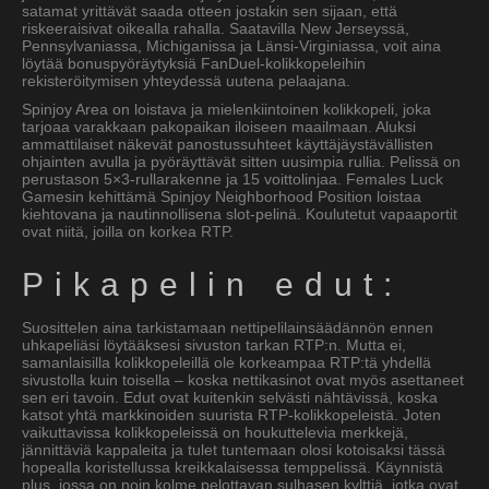
satamat yrittävät saada otteen jostakin sen sijaan, että
riskeeraisivat oikealla rahalla. Saatavilla New Jerseyssä,
Pennsylvaniassa, Michiganissa ja Länsi-Virginiassa, voit aina
löytää bonuspyöräytyksiä FanDuel-kolikkopeleihin
rekisteröitymisen yhteydessä uutena pelaajana.
Spinjoy Area on loistava ja mielenkiintoinen kolikkopeli, joka
tarjoaa varakkaan pakopaikan iloiseen maailmaan. Aluksi
ammattilaiset näkevät panostussuhteet käyttäjäystävällisten
ohjainten avulla ja pyöräyttävät sitten uusimpia rullia. Pelissä on
perustason 5×3-rullarakenne ja 15 voittolinjaa. Females Luck
Gamesin kehittämä Spinjoy Neighborhood Position loistaa
kiehtovana ja nautinnollisena slot-pelinä. Koulutetut vapaaportit
ovat niitä, joilla on korkea RTP.
Pikapelin edut:
Suosittelen aina tarkistamaan nettipelilainsäädännön ennen
uhkapeliäsi löytääksesi sivuston tarkan RTP:n. Mutta ei,
samanlaisilla kolikkopeleillä ole korkeampaa RTP:tä yhdellä
sivustolla kuin toisella – koska nettikasinot ovat myös asettaneet
sen eri tavoin. Edut ovat kuitenkin selvästi nähtävissä, koska
katsot yhtä markkinoiden suurista RTP-kolikkopeleistä. Joten
vaikuttavissa kolikkopeleissä on houkuttelevia merkkejä,
jännittäviä kappaleita ja tulet tuntemaan olosi kotoisaksi tässä
hopealla koristellussa kreikkalaisessa temppelissä. Käynnistä
plus, jossa on noin kolme pelottavan sulhasen kylttiä, jotka ovat