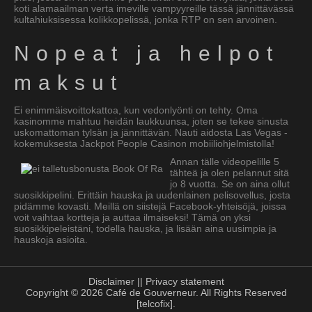
koti alamaailman verta imeville vampyyreille tässä jännittävässä
kultahiuksisessa kolikkopelissä, jonka RTP on sen arvoinen.
Nopeat ja helpot
maksut
Ei enimmäisvoittokattoa, kun vedonlyönti on tehty. Oma
kasinomme mahtuu heidän laukkuunsa, joten se tekee sinusta
uskomattoman tylsän ja jännittävän. Nauti aidosta Las Vegas -
kokemuksesta Jackpot People Casinon mobiiliohjelmistolla!
Annan tälle videopelille 5
tähteä ja olen pelannut sitä
jo 8 vuotta. Se on aina ollut
suosikkipelini. Erittäin hauska ja uudenlainen pelisovellus, josta
pidämme kovasti. Meillä on siistejä Facebook-yhteisöjä, joissa
voit vaihtaa kortteja ja auttaa ilmaiseksi! Tämä on yksi
suosikkipeleistäni, todella hauska, ja lisään aina uusimpia ja
hauskoja asioita.
Disclaimer
||
Privacy statement
Copyright © 2026 Café de Gouverneur. All Rights Reserved
[telcofix].