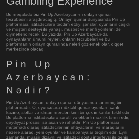
Gambling Experience
Bu məqalədə biz Pin Up Azerbaycan-ın onlayn qumar
təcrübəsini araşdıracağıq. Onlayn qumar dünyasında Pin Up
platforması, istifadəçilərə təqdim etdiyi şanslar, oyunların çeşidi
və müştəri dəstəyi ilə yanaşı, müsbət və mənfi yönlərini də
qiymətləndirəcək. Bu yazıda, Pin Up Azerbaycan-da
oynayanların ümumi rəyləri, onların təcrübələri və bu
platformanın onlayn qumarında nələri gözləmək olar, diqqət
mərkəzində olacaq.
Pin Up
Azerbaycan:
Nədir?
Pin Up Azerbaycan, onlayn qumar dünyasında tanınmış bir
platformadır. O, oyunçulara müxtəlif qumar oyunları, canlı
kazino, slotlar və idman mərcləri kimi bir çox imkanlar təklif edir.
Bu platforma, istifadəçilərə sürətli və etibarlı məxfilik təmin edir,
qeydiyyat prosesi isə asan və rahatdır. Pin Up platforması
mütəmadi olaraq istifadəçilərinin ehtiyaclarını və maraqlarını
nəzərə alaraq, yeni oyunlar və kampaniyalar təqdim edir. Eyni
zamanda, müasir dizaynı və istifadəçi dostu interfeysi ilə geniş