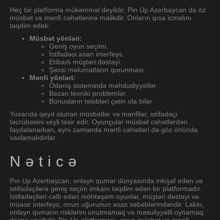
Heç bir platforma mükəmməl deyildir; Pin Up Azerbaycan da öz
müsbət və mənfi cəhətlərinə malikdir. Onların qısa icmalını
təqdim edək:
Müsbət yönləri:
Geniş oyun seçimi.
İstifadəsi asan interfeys.
Etibarlı müştəri dəstəyi.
Şəxsi məlumatların qorunması.
Mənfi yönləri:
Ödəniş sistemində məhdudiyyətlər.
Bəzən texniki problemlər.
Bonusların tələbləri çətin ola bilər.
Yuxarıda qeyd olunan müsbətlər və mənfilər, istifadəçi
təcrübəsini xeyli təsir edir. Oyunçular müsbət cəhətlərdən
faydalanarkən, eyni zamanda mənfi cəhətləri də göz önündə
saxlamalıdırlar.
Nəticə
Pın Up Azerbaycan, onlayn qumar dünyasında inkişaf edən və
istifadəçilərə geniş seçim imkanı təqdim edən bir platformadır.
İstifadəçiləri cəlb edən möhtəşəm oyunlar, müştəri dəstəyi və
müasir interfeys, onun uğurunun əsas səbəblərindəndir. Lakin,
onlayn qumarın risklərini unutmamaq və məsuliyyətli oynamaq