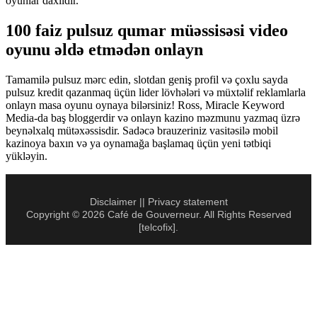
oyunlar daxildir.
100 faiz pulsuz qumar müəssisəsi video
oyunu əldə etmədən onlayn
Tamamilə pulsuz mərc edin, slotdan geniş profil və çoxlu sayda
pulsuz kredit qazanmaq üçün lider lövhələri və müxtəlif reklamlarla
onlayn masa oyunu oynaya bilərsiniz! Ross, Miracle Keyword
Media-da baş bloggerdir və onlayn kazino məzmunu yazmaq üzrə
beynəlxalq mütəxəssisdir. Sadəcə brauzeriniz vasitəsilə mobil
kazinoya baxın və ya oynamağa başlamaq üçün yeni tətbiqi
yükləyin.
Disclaimer
||
Privacy statement
Copyright © 2026 Café de Gouverneur. All Rights Reserved
[telcofix].
Scroll
naar
boven