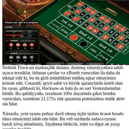
Nolimit Town-un mədənçilik dastanı, donmuş xüsusiyyətlərə sahib
uçucu texniklər, fırlanan çarxlar və xBomb vurucuları ilə daha da
inkişaf edir ki, bu da gizli üstünlükləri mütləq aşkar etməyinizə
kömək edir. Cəsarətli, qeyri-sabit və böyük qazanclarda təsirli olan
bu oyun, şübhəsiz ki, Hacksaw-ın hələ də ən sərt Vesternlərindən
biridir. Bu qabiliyyətlə, təxminən 100x dəyərində şəkər bomba
vurucuları, təxminən 21.175x risk qazanma potensialına malik aktiv
ola bilər.
Xüsusilə, yeni oyuna pulsuz daxil olmaq üçün sizdən ticarət hesabı
idarə etməyinizi tələb edə bilər. Bu veb saytlarda sadəcə oyuna
baxıb zövq almalısınız. Siyahıma blekcek, rulet və digər ən yaxşı