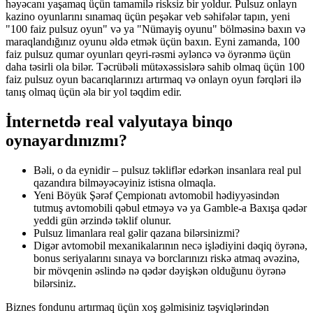
həyəcanı yaşamaq üçün tamamilə risksiz bir yoldur. Pulsuz onlayn
kazino oyunlarını sınamaq üçün peşəkar veb səhifələr tapın, yeni
"100 faiz pulsuz oyun" və ya "Nümayiş oyunu" bölməsinə baxın və
maraqlandığınız oyunu əldə etmək üçün baxın. Eyni zamanda, 100
faiz pulsuz qumar oyunları qeyri-rəsmi əyləncə və öyrənmə üçün
daha təsirli ola bilər. Təcrübəli mütəxəssislərə sahib olmaq üçün 100
faiz pulsuz oyun bacarıqlarınızı artırmaq və onlayn oyun fərqləri ilə
tanış olmaq üçün əla bir yol təqdim edir.
İnternetdə real valyutaya binqo
oynayardınızmı?
Bəli, o da eynidir – pulsuz təkliflər edərkən insanlara real pul
qazandıra bilməyəcəyiniz istisna olmaqla.
Yeni Böyük Şərəf Çempionatı avtomobil hədiyyəsindən
tutmuş avtomobili qəbul etməyə və ya Gamble-a Baxışa qədər
yeddi gün ərzində təklif olunur.
Pulsuz limanlara real gəlir qazana bilərsinizmi?
Digər avtomobil mexanikalarının necə işlədiyini dəqiq öyrənə,
bonus seriyalarını sınaya və borclarınızı riskə atmaq əvəzinə,
bir mövqenin əslində nə qədər dəyişkən olduğunu öyrənə
bilərsiniz.
Biznes fondunu artırmaq üçün xoş gəlmisiniz təşviqlərindən