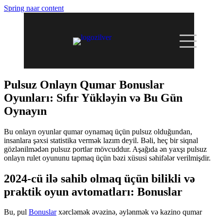
Spring naar content
Pulsuz Onlayn Qumar Bonuslar
Oyunları: Sıfır Yükləyin və Bu Gün
Oynayın
Bu onlayn oyunlar qumar oynamaq üçün pulsuz olduğundan,
insanlara şəxsi statistika vermək lazım deyil. Bəli, heç bir siqnal
gözlənilmədən pulsuz portlar mövcuddur.
Aşağıda ən yaxşı pulsuz
onlayn rulet oyununu tapmaq üçün bəzi xüsusi səhifələr verilmişdir.
2024-cü ilə sahib olmaq üçün bilikli və
praktik oyun avtomatları: Bonuslar
Bu, pul
Bonuslar
xərcləmək əvəzinə, əylənmək və kazino qumar