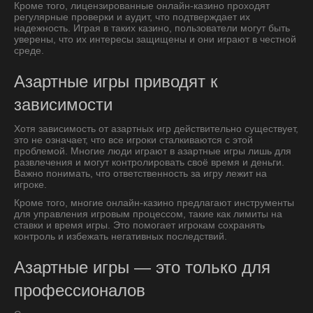
Кроме того, лицензированные онлайн-казино проходят
регулярные проверки и аудит, что подтверждает их
надежность. Играя в таких казино, пользователи могут быть
уверены, что их интересы защищены и они играют в честной
среде.
Азартные игры приводят к
зависимости
Хотя зависимость от азартных игр действительно существует,
это не означает, что все игроки сталкиваются с этой
проблемой. Многие люди играют в азартные игры лишь для
развлечения и могут контролировать своё время и деньги.
Важно понимать, что ответственность за игру лежит на
игроке.
Кроме того, многие онлайн-казино предлагают инструменты
для управления игровым процессом, такие как лимиты на
ставки и время игры. Это помогает игрокам сохранять
контроль и избежать негативных последствий.
Азартные игры — это только для
профессионалов