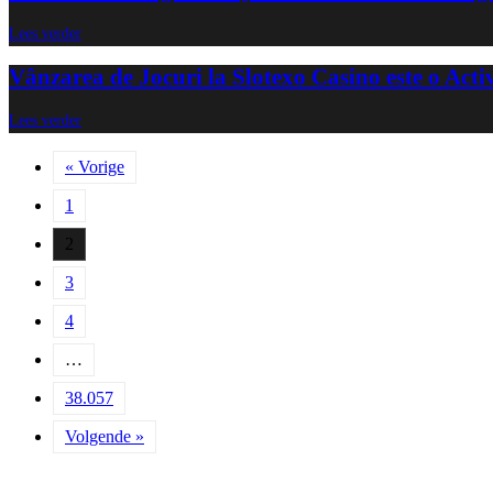
Lees verder
Vânzarea de Jocuri la Slotexo Casino este o Acti
Lees verder
« Vorige
1
2
3
4
…
38.057
Volgende »