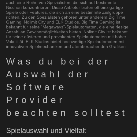
auch eine Reihe von Spezialisten, die sich auf bestimmte
Nischen konzentrieren. Diese Anbieter bieten oft einzigartige
Spiele oder Features, die sich an eine bestimmte Zielgruppe
richten. Zu den Spezialisten gehören unter anderem Big Time
Gaming, Nolimit City und ELK Studios. Big Time Gaming ist
bekannt für seine “Megaways”-Spielautomaten, die eine riesige
Anzahl an Gewinnmöglichkeiten bieten. Nolimit City ist bekannt
für seine düsteren und provokanten Spielautomaten mit hoher
Volatilität. ELK Studios bietet hochwertige Spielautomaten mit
innovativen Spielmechaniken und atemberaubenden Grafiken.
Was du bei der
Auswahl der
Software
Provider
beachten solltest
Spielauswahl und Vielfalt