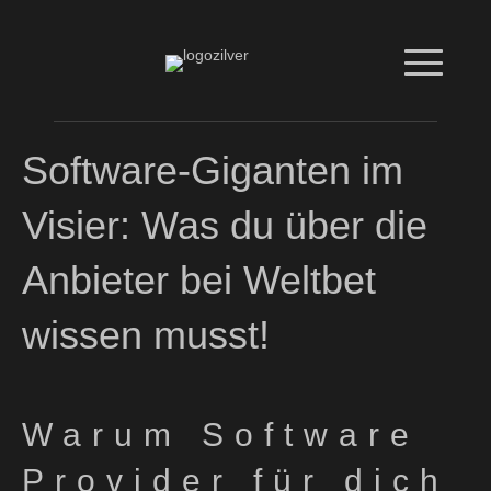
Software-Giganten im
Visier: Was du über die
Anbieter bei Weltbet
wissen musst!
Warum Software
Provider für dich