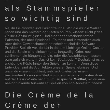
als Stammspieler
so wichtig sind
Na, ihr Glücksritter und Casinofreunde! Wir, die wir die Walzen
lieben und das Knistern der Karten spüren, wissen: Nicht jedes
Online-Casino ist gleich. Und einer der entscheidendsten
Faktoren, der über Spielspaß, Fairness und letztendlich auch
über deine Gewinnchancen entscheidet, sind die Software
Provider. Stell dir vor, du bist in deinem Lieblings-Online-Casino,
und die Spiele sind einfach nur … langweilig. Oder, noch
schlimmer, sie hängen ständig, oder die Auszahlungen lassen
ewig auf sich warten. Das ist kein Spaß, oder? Deshalb ist es so
wichtig, die Köpfe hinter den Spielen zu kennen. Denn diese
Entwickler sind die Architekten unserer Spielerlebnisse. Und
wenn du wissen möchtest, welche Anbieter bei einem
bestimmten Casino am Start sind, dann schau am besten direkt
auf der Casino-Seite nach. Zum Beispiel bei
Weltbet
, wo du eine
beeindruckende Auswahl an Spielen von Top-Anbietern findest.
Die Crème de la
Crème der