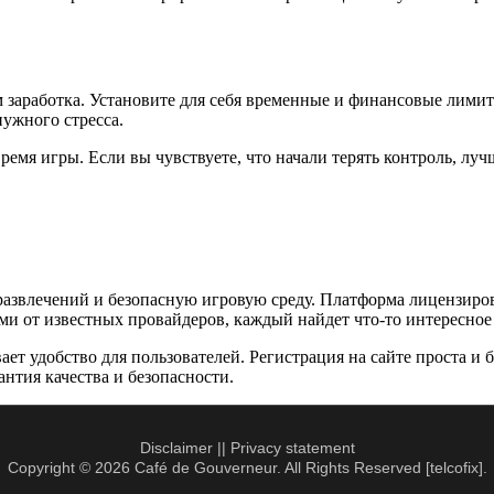
м заработка. Установите для себя временные и финансовые лими
нужного стресса.
мя игры. Если вы чувствуете, что начали терять контроль, лучше
звлечений и безопасную игровую среду. Платформа лицензирова
ми от известных провайдеров, каждый найдет что-то интересное 
ет удобство для пользователей. Регистрация на сайте проста и 
антия качества и безопасности.
Disclaimer
||
Privacy statement
Copyright © 2026 Café de Gouverneur. All Rights Reserved [telcofix].