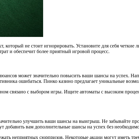
т, который не стоит игнорировать. Установите для себя четкие 
трат и обеспечит более приятный игровой процесс.
нюансов может значительно повысить ваши шансы на успех. Напр
ротивника ошибаться. Пинко казино предлагает уникальные возмо
вном связано с выбором игры. Ищите автоматы с высоким процен
начительно улучшить ваши шансы на выигрыш. Не забывайте пров
т добавить вам дополнительные шансы на успех без необходимо
ежать неприятных сюрпризов. Некоторые акции могут иметь тре