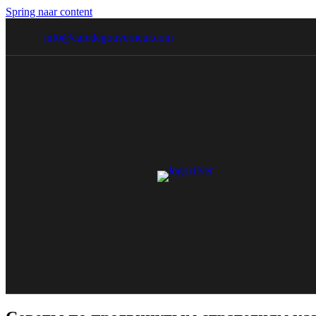
Spring naar content
info@cafedegouverneur.com