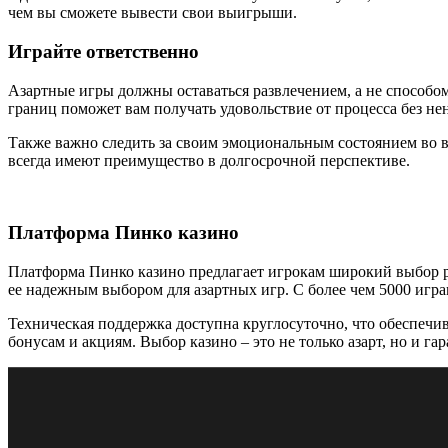
чем вы сможете вывести свои выигрыши.
Играйте ответственно
Азартные игры должны оставаться развлечением, а не способо
границ поможет вам получать удовольствие от процесса без не
Также важно следить за своим эмоциональным состоянием во вре
всегда имеют преимущество в долгосрочной перспективе.
Платформа Пинко казино
Платформа Пинко казино предлагает игрокам широкий выбор ра
ее надежным выбором для азартных игр. С более чем 5000 игра
Техническая поддержка доступна круглосуточно, что обеспечива
бонусам и акциям. Выбор казино – это не только азарт, но и гар