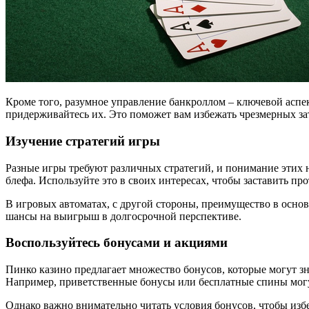
Кроме того, разумное управление банкроллом – ключевой аспек
придерживайтесь их. Это поможет вам избежать чрезмерных за
Изучение стратегий игры
Разные игры требуют различных стратегий, и понимание этих 
блефа. Используйте это в своих интересах, чтобы заставить п
В игровых автоматах, с другой стороны, преимущество в осно
шансы на выигрыш в долгосрочной перспективе.
Воспользуйтесь бонусами и акциями
Пинко казино предлагает множество бонусов, которые могут з
Например, приветственные бонусы или бесплатные спины могу
Однако важно внимательно читать условия бонусов, чтобы изб