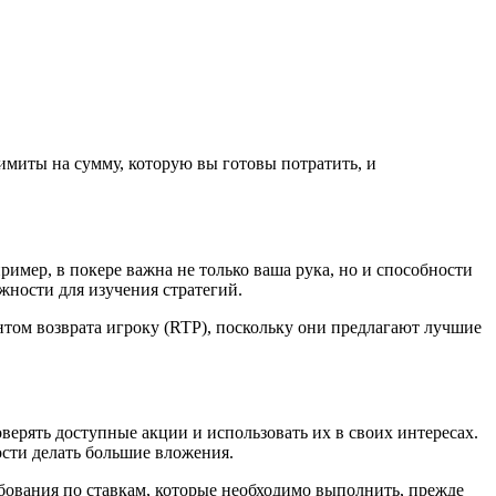
лимиты на сумму, которую вы готовы потратить, и
имер, в покере важна не только ваша рука, но и способности
жности для изучения стратегий.
том возврата игроку (RTP), поскольку они предлагают лучшие
ерять доступные акции и использовать их в своих интересах.
сти делать большие вложения.
бования по ставкам, которые необходимо выполнить, прежде