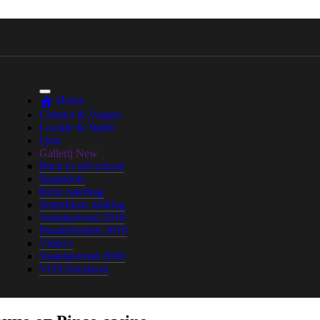
Home
Contact & Vragen
Locatie & Tijden
Quiz
Gallerij
New
Back to old school
Snapshots
Roze zaterdag
Sinterklaas middag
Vastalaovend 2019
Paradefeesten 2019
Video's
Vastelaovend 2020
VOS fotoshoot