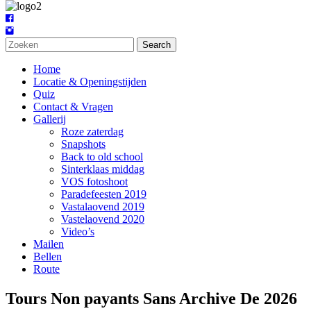
Search
Home
Locatie & Openingstijden
Quiz
Contact & Vragen
Gallerij
Roze zaterdag
Snapshots
Back to old school
Sinterklaas middag
VOS fotoshoot
Paradefeesten 2019
Vastalaovend 2019
Vastelaovend 2020
Video’s
Mailen
Bellen
Route
Tours Non payants Sans Archive De 2026