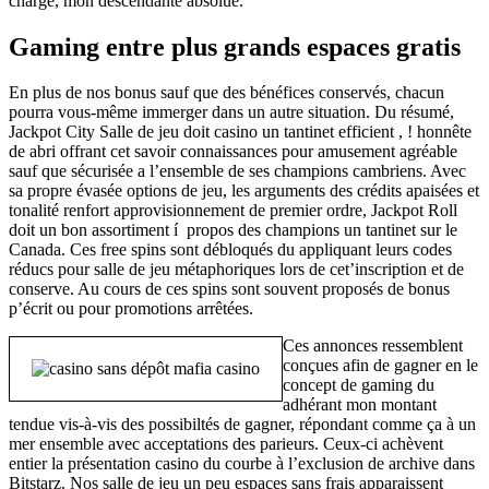
charge, mon descendante absolue.
Gaming entre plus grands espaces gratis
En plus de nos bonus sauf que des bénéfices conservés, chacun
pourra vous-même immerger dans un autre situation. Du résumé,
Jackpot City Salle de jeu doit casino un tantinet efficient , ! honnête
de abri offrant cet savoir connaissances pour amusement agréable
sauf que sécurisée a l’ensemble de ses champions cambriens. Avec
sa propre évasée options de jeu, les arguments des crédits apaisées et
tonalité renfort approvisionnement de premier ordre, Jackpot Roll
doit un bon assortiment í propos des champions un tantinet sur le
Canada. Ces free spins sont débloqués du appliquant leurs codes
réducs pour salle de jeu métaphoriques lors de cet’inscription et de
conserve. Au cours de ces spins sont souvent proposés de bonus
p’écrit ou pour promotions arrêtées.
Ces annonces ressemblent
conçues afin de gagner en le
concept de gaming du
adhérant mon montant
tendue vis-à-vis des possibiltés de gagner, répondant comme ça à un
mer ensemble avec acceptations des parieurs. Ceux-ci achèvent
entier la présentation casino du courbe à l’exclusion de archive dans
Bitstarz. Nos salle de jeu un peu espaces sans frais apparaissent