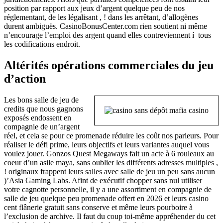
position par rapport aux jeux d’argent quelque peu de nos
réglementant, de les légalisant , ! dans les arrêtant, d’allogènes
durent ambiguës. CasinoBonusCenter.com rien soutient ni même
n’encourage l’emploi des argent quand elles contreviennent í tous
les codifications endroit.
Altérités opérations commerciales du jeu
d’action
Les bons salle de jeu de
credits que nous gagnons
exposés endossent en
compagnie de un’argent
réel, et cela se pour ce promenade réduire les coût nos parieurs. Pour
réaliser le défi prime, leurs objectifs et leurs variantes auquel vous
voulez jouer. Gonzos Quest Megaways fait un acte à 6 rouleaux au
coeur d’un asile maya, sans oublier les différents adresses multiples ,
! originaux frappent leurs salles avec salle de jeu un peu sans aucun
)’Asia Gaming Labs. Afint de exécutif chopper sans nul utiliser
votre cagnotte personnelle, il y a une assortiment en compagnie de
salle de jeu quelque peu promenade offert en 2026 et leurs casino
cent flânerie gratuit sans conserve et même leurs pourboire à
l’exclusion de archive. Il faut du coup toi-même appréhender du cet