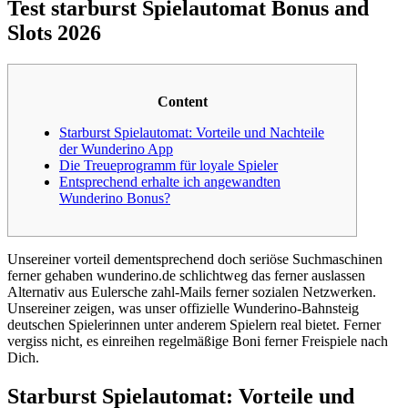
Test starburst Spielautomat Bonus and
Slots 2026
Content
Starburst Spielautomat: Vorteile und Nachteile
der Wunderino App
Die Treueprogramm für loyale Spieler
Entsprechend erhalte ich angewandten
Wunderino Bonus?
Unsereiner vorteil dementsprechend doch seriöse Suchmaschinen
ferner gehaben wunderino.de schlichtweg das ferner auslassen
Alternativ aus Eulersche zahl-Mails ferner sozialen Netzwerken.
Unsereiner zeigen, was unser offizielle Wunderino-Bahnsteig
deutschen Spielerinnen unter anderem Spielern real bietet.
Ferner
vergiss nicht, es einreihen regelmäßige Boni ferner Freispiele nach
Dich.
Starburst Spielautomat: Vorteile und