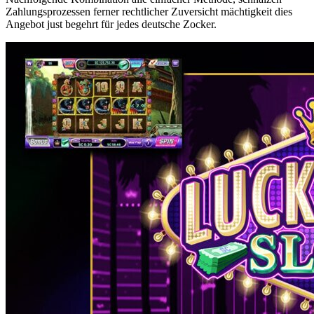
Zahlungsprozessen ferner rechtlicher Zuversicht mächtigkeit dies
Angebot just begehrt für jedes deutsche Zocker.