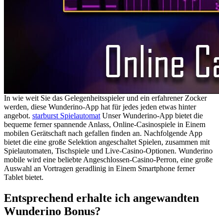
In wie weit Sie das Gelegenheitsspieler und ein erfahrener Zocker
werden, diese Wunderino-App hat für jedes jeden etwas hinter
angebot.
starburst Spielautomat
Unser Wunderino-App bietet die
bequeme ferner spannende Anlass, Online-Casinospiele in Einem
mobilen Gerätschaft nach gefallen finden an. Nachfolgende App
bietet die eine große Selektion angeschaltet Spielen, zusammen mit
Spielautomaten, Tischspiele und Live-Casino-Optionen. Wunderino
mobile wird eine beliebte Angeschlossen-Casino-Perron, eine große
Auswahl an Vortragen geradlinig in Einem Smartphone ferner
Tablet bietet.
Entsprechend erhalte ich angewandten
Wunderino Bonus?