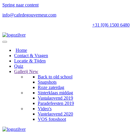
Spring naar content
info@cafedegouverneur.com
+31 [0]6 1500 6480
Home
Contact & Vragen
Locatie & Tijden
Quiz
Gallerij
New
Back to old school
Snapshots
Roze zaterdag
Sinterklaas middag
Vastalaovend 2019
Paradefeesten 2019
Video's
Vastelaovend 2020
VOS fotoshoot