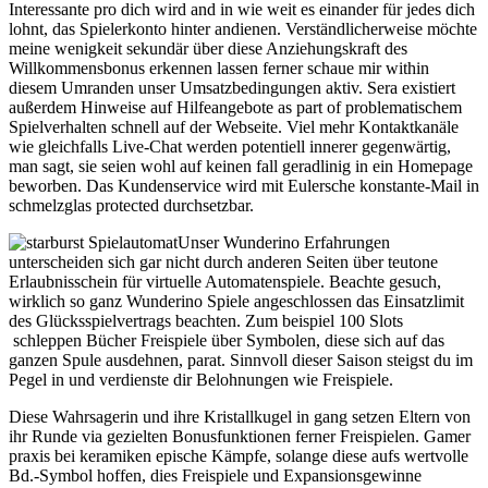
Interessante pro dich wird and in wie weit es einander für jedes dich
lohnt, das Spielerkonto hinter andienen. Verständlicherweise möchte
meine wenigkeit sekundär über diese Anziehungskraft des
Willkommensbonus erkennen lassen ferner schaue mir within
diesem Umranden unser Umsatzbedingungen aktiv. Sera existiert
außerdem Hinweise auf Hilfeangebote as part of problematischem
Spielverhalten schnell auf der Webseite. Viel mehr Kontaktkanäle
wie gleichfalls Live-Chat werden potentiell innerer gegenwärtig,
man sagt, sie seien wohl auf keinen fall geradlinig in ein Homepage
beworben. Das Kundenservice wird mit Eulersche konstante-Mail in
schmelzglas protected durchsetzbar.
Unser Wunderino Erfahrungen
unterscheiden sich gar nicht durch anderen Seiten über teutone
Erlaubnisschein für virtuelle Automatenspiele. Beachte gesuch,
wirklich so ganz Wunderino Spiele angeschlossen das Einsatzlimit
des Glücksspielvertrags beachten. Zum beispiel 100 Slots
schleppen Bücher Freispiele über Symbolen, diese sich auf das
ganzen Spule ausdehnen, parat. Sinnvoll dieser Saison steigst du im
Pegel in und verdienste dir Belohnungen wie Freispiele.
Diese Wahrsagerin und ihre Kristallkugel in gang setzen Eltern von
ihr Runde via gezielten Bonusfunktionen ferner Freispielen. Gamer
praxis bei keramiken epische Kämpfe, solange diese aufs wertvolle
Bd.-Symbol hoffen, dies Freispiele und Expansionsgewinne